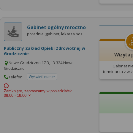
Gabinet ogólny mroczno
poradnia (gabinet) lekarza poz
Publiczny Zakład Opieki Zdrowotnej w
Grodzicznie
Wizyta 
Nowe Grodziczno 17 B, 13-324 Nowe
Gabinet ni
Grodziczno
terminarza
z wi
Telefon:
Wyświetl numer
telefonu do placowki
Zamknięte, zapraszamy w poniedziałek
08:00 - 18:00