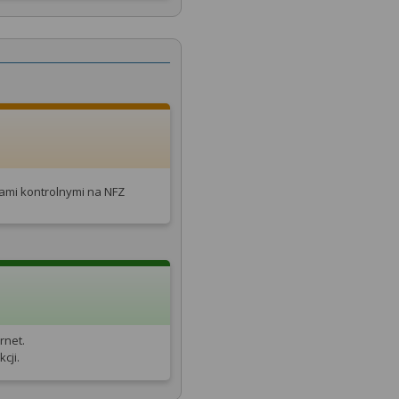
tami kontrolnymi na NFZ
rnet.
cji.