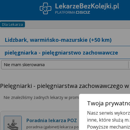
Dla Lekarza
Pielęgniarki - pielęgniarstwa zachowawczego w
Nie znaleźliśmy żadnych lekarzy w promieniu
25 km
, dlatego zwię
Twoja prywatno
Nasz serwis wykorzy
inne, które służą m
Poradnia lekarza POZ
Powyższe mechanizm
poradnia (gabinet) lekarza poz