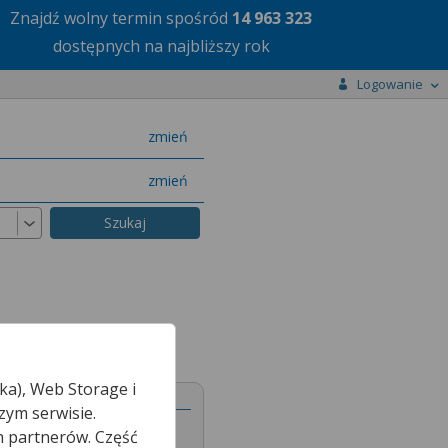
Znajdź wolny termin
spośród
14 963 323
dostępnych na najbliższy rok
Logowanie
miasto
zmień
specjalizację
zmień
ka), Web Storage i
zym serwisie.
h partnerów. Część