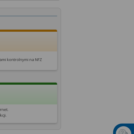
tami kontrolnymi na NFZ
rnet.
cji.