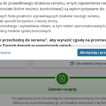
dna do prawidłowego działania serwisu, w tym zapewnienia 
zostałe (które możesz kontrolować) są wykorzystywane do:
prywatna
Wizyta NFZ
wych funkcjonalności usprawniających działanie naszego serwisu,
jaki sposób korzystasz z naszej strony,
10 sierpnia 20
ośredniego i wyświetlania reklam, w tym reklam spersonalizowanych
pojutrze
unkcji mediów społecznościowych.
08:00
 i przechodzę do serwisu”, aby wyrazić zgodę na przetwa
e udostępnia
zytami prywatnymi
w Twoich danych w powyższych celach.
Zarezerwuj
sowane
Akceptuję i pr
nie zgody jest dobrowolne, a wyrażoną zgodę możesz w każd
zgodę na przetwarzanie Twoich danych tylko w niektórych ce
lub wybierz inny t
cej lub chcesz przeprowadzić konfigurację szczegółową, to 
eń zaawansowanych”.
na temat wykorzystywania narzędzi zewnętrznych w naszym se
isu.
Zamów receptę
Ten gabinet jeszcze nie udostępnia zamawiania recept przez inte
Kliknij
tutaj
, a poinformujemy go, że chciałbyś skorzystać z tej funk