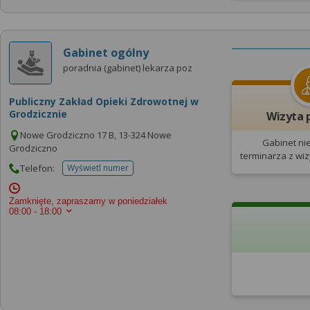
Gabinet ogólny
poradnia (gabinet) lekarza poz
Publiczny Zakład Opieki Zdrowotnej w
Grodzicznie
Wizyta 
Nowe Grodziczno 17 B, 13-324 Nowe
Gabinet ni
Grodziczno
terminarza
z wi
Telefon:
Wyświetl numer
telefonu do placowki
Zamknięte, zapraszamy w poniedziałek
08:00 - 18:00