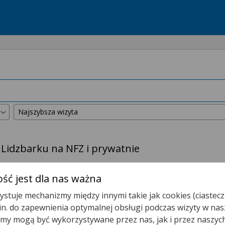
 Lidzbarku na NFZ i prywatnie
kszyliśmy promień wyszukiwania do
50 km
.
ść jest dla nas ważna
stuje mechanizmy między innymi takie jak cookies (ciastecz
Poradnia (gabinet) Lekarza POZ
.in. do zapewnienia optymalnej obsługi podczas wizyty w nas
y mogą być wykorzystywane przez nas, jak i przez naszyc