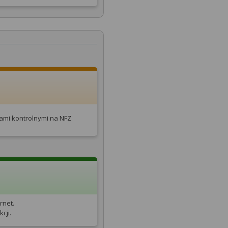
tami kontrolnymi na NFZ
rnet.
cji.