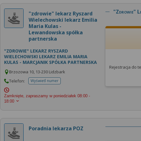
"zdrowie" L
"zdrowie" lekarz Ryszard
Wielechowski lekarz Emilia
Maria Kulas -
Lewandowska spółka
partnerska
"ZDROWIE" LEKARZ RYSZARD
WIELECHOWSKI LEKARZ EMILIA MARIA
KULAS - MARCJANIK SPÓŁKA PARTNERSKA
Rejestracja do 
Brzozowa 10, 13-230 Lidzbark
Telefon:
Wyświetl numer
telefonu do placowki
Zamknięte, zapraszamy w poniedziałek
08:00 -
18:00
Poradnia lekarza POZ