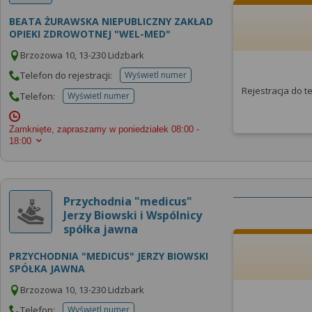
BEATA ŻURAWSKA NIEPUBLICZNY ZAKŁAD
OPIEKI ZDROWOTNEJ "WEL-MED"
Brzozowa 10, 13-230 Lidzbark
Telefon do rejestracji:
Wyświetl numer
telefonu do rejestracji
Rejestracja do 
Telefon:
Wyświetl numer
telefonu do placowki
Zamknięte, zapraszamy w poniedziałek
08:00 -
18:00
Przychodnia "medicus"
Jerzy Biowski i Wspólnicy
spółka jawna
PRZYCHODNIA "MEDICUS" JERZY BIOWSKI
SPÓŁKA JAWNA
Brzozowa 10, 13-230 Lidzbark
Telefon:
Wyświetl numer