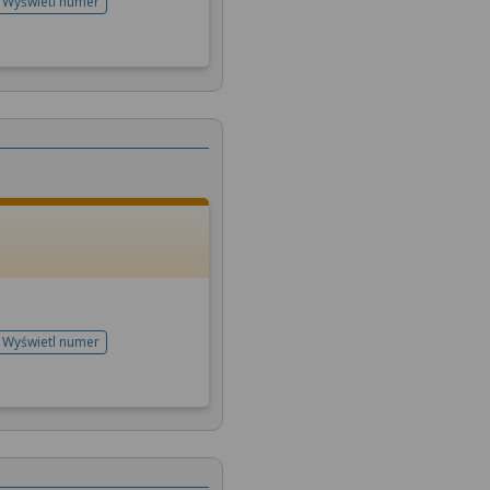
Wyświetl numer
telefonu do rejestracji
Wyświetl numer
telefonu do rejestracji