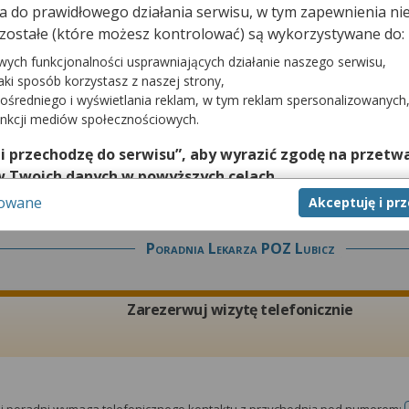
dna do prawidłowego działania serwisu, w tym zapewnienia 
Zarezerwuj wizytę telefonicznie
zostałe (które możesz kontrolować) są wykorzystywane do:
wych funkcjonalności usprawniających działanie naszego serwisu,
jaki sposób korzystasz z naszej strony,
ośredniego i wyświetlania reklam, w tym reklam spersonalizowanych
unkcji mediów społecznościowych.
tej poradni wymaga telefonicznego kontaktu z przychodnią pod numerem:
 i przechodzę do serwisu”, aby wyrazić zgodę na przetwa
w Twoich danych w powyższych celach.
sowane
Akceptuję i pr
nie zgody jest dobrowolne, a wyrażoną zgodę możesz w każd
zgodę na przetwarzanie Twoich danych tylko w niektórych ce
Poradnia Lekarza POZ Lubicz
cej lub chcesz przeprowadzić konfigurację szczegółową, to 
eń zaawansowanych”.
na temat wykorzystywania narzędzi zewnętrznych w naszym se
Zarezerwuj wizytę telefonicznie
isu.