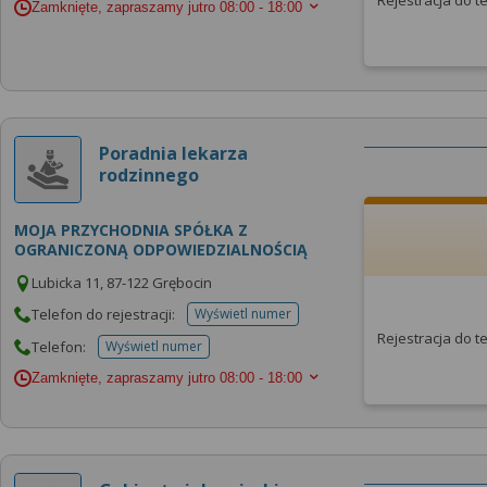
Rejestracja do 
Zamknięte, zapraszamy jutro
08:00 - 18:00
Poradnia lekarza
rodzinnego
MOJA PRZYCHODNIA SPÓŁKA Z
OGRANICZONĄ ODPOWIEDZIALNOŚCIĄ
Lubicka 11, 87-122 Grębocin
Telefon do rejestracji:
Wyświetl numer
telefonu do rejestracji
Rejestracja do 
Telefon:
Wyświetl numer
telefonu do placowki
Zamknięte, zapraszamy jutro
08:00 - 18:00