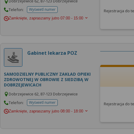
Dobrzejewice 62, 87-123 Dobrzejewice
Telefon:
Wyświetl numer
Rejestracja do 
telefonu do placowki
Zamknięte, zapraszamy jutro
07:00 - 15:00
Gabinet lekarza POZ
SAMODZIELNY PUBLICZNY ZAKŁAD OPIEKI
ZDROWOTNEJ W OBROWIE Z SIEDZIBĄ W
DOBRZEJEWICACH
Dobrzejewice 62, 87-123 Dobrzejewice
Telefon:
Wyświetl numer
Rejestracja do 
telefonu do placowki
Zamknięte, zapraszamy jutro
08:00 - 18:00