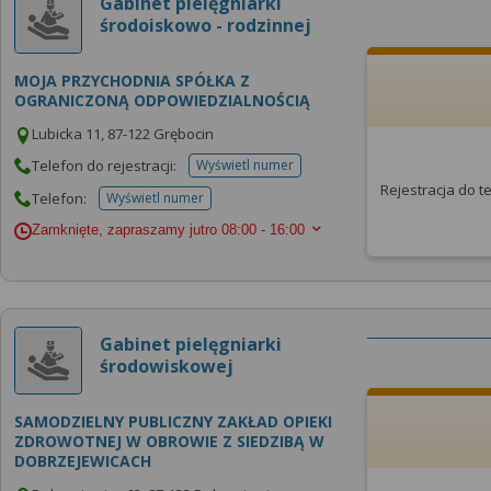
Gabinet pielęgniarki
środoiskowo - rodzinnej
MOJA PRZYCHODNIA SPÓŁKA Z
OGRANICZONĄ ODPOWIEDZIALNOŚCIĄ
Lubicka 11, 87-122 Grębocin
Telefon do rejestracji:
Wyświetl numer
telefonu do rejestracji
Rejestracja do 
Telefon:
Wyświetl numer
telefonu do placowki
Zamknięte, zapraszamy jutro
08:00 - 16:00
Gabinet pielęgniarki
środowiskowej
SAMODZIELNY PUBLICZNY ZAKŁAD OPIEKI
ZDROWOTNEJ W OBROWIE Z SIEDZIBĄ W
DOBRZEJEWICACH