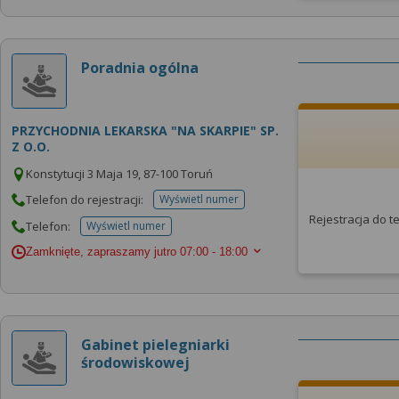
Poradnia ogólna
PRZYCHODNIA LEKARSKA "NA SKARPIE" SP.
Z O.O.
Konstytucji 3 Maja 19, 87-100 Toruń
Telefon do rejestracji:
Wyświetl numer
telefonu do rejestracji
Rejestracja do 
Telefon:
Wyświetl numer
telefonu do placowki
Zamknięte, zapraszamy jutro
07:00 - 18:00
Gabinet pielegniarki
środowiskowej