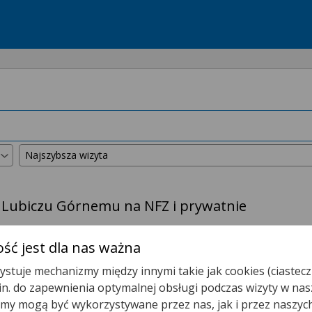
w Lubiczu Górnemu na NFZ i prywatnie
kszyliśmy promień wyszukiwania do
50 km
.
ść jest dla nas ważna
stuje mechanizmy między innymi takie jak cookies (ciastecz
Poradnia Pielęgniarki POZ Lubicz
.in. do zapewnienia optymalnej obsługi podczas wizyty w nas
y mogą być wykorzystywane przez nas, jak i przez naszyc