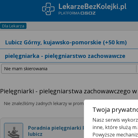
Dla Lekarza
Pielęgniarki - pielęgniarstwa zachowawczego 
Nie znaleźliśmy żadnych lekarzy w promieniu
25 km
, dlatego zwię
Twoja prywatno
Nasz serwis wykorzy
inne, które służą m
Poradnia pielęgniarki POZ
lubicz
Powyższe mechanizm