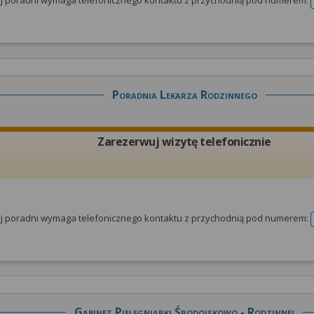
tej poradni wymaga telefonicznego kontaktu z przychodnią pod numerem:
Poradnia Lekarza Rodzinnego
Zarezerwuj wizytę telefonicznie
tej poradni wymaga telefonicznego kontaktu z przychodnią pod numerem:
Gabinet Pielęgniarki Środoiskowo - Rodzinnej