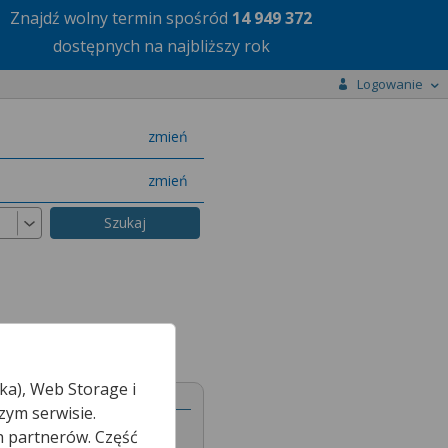
Znajdź wolny termin
spośród
14 949 372
dostępnych na najbliższy rok
Logowanie
miasto
zmień
specjalizację
zmień
ka), Web Storage i
zym serwisie.
h partnerów. Część