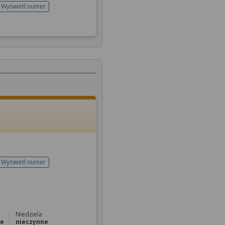
Wyświetl numer
telefonu do rejestracji
Wyświetl numer
telefonu do rejestracji
Niedziela
ne
nieczynne