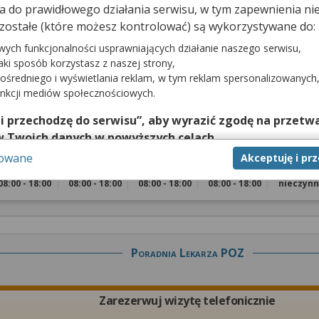
dna do prawidłowego działania serwisu, w tym zapewnienia 
Zarezerwuj wizytę telefonicznie
zostałe (które możesz kontrolować) są wykorzystywane do:
wych funkcjonalności usprawniających działanie naszego serwisu,
jaki sposób korzystasz z naszej strony,
ośredniego i wyświetlania reklam, w tym reklam spersonalizowanych
unkcji mediów społecznościowych.
tej poradni wymaga telefonicznego kontaktu z przychodnią pod numerem:
 i przechodzę do serwisu”, aby wyrazić zgodę na przetwa
w Twoich danych w powyższych celach.
a rejestracji:
sowane
Akceptuję i pr
nie zgody jest dobrowolne, a wyrażoną zgodę możesz w każd
Wtorek
Środa
Czwartek
Piątek
Sobota
zgodę na przetwarzanie Twoich danych tylko w niektórych ce
08:00 - 18:00
08:00 - 18:00
08:00 - 18:00
08:00 - 18:00
nieczyn
cej lub chcesz przeprowadzić konfigurację szczegółową, to 
eń zaawansowanych”.
na temat wykorzystywania narzędzi zewnętrznych w naszym se
isu.
Poradnia Lekarza POZ
Zarezerwuj wizytę telefonicznie