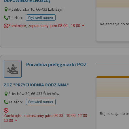
ODPOWIEDZIALNOŚCIĄ
Myśliborska 16, 66-433 Lubiszyn
Telefon:
Wyświetl numer
telefonu do placowki
Rejestracja do 
Zamknięte, zapraszamy jutro
08:00 - 18:00
Poradnia pielęgniarki POZ
ZOZ "PRZYCHODNIA RODZINNA"
Ściechów 30, 66-433 Ściechów
Telefon:
Wyświetl numer
telefonu do placowki
Rejestracja do 
Zamknięte, zapraszamy jutro
08:00 - 10:00, 12:00 -
13:00