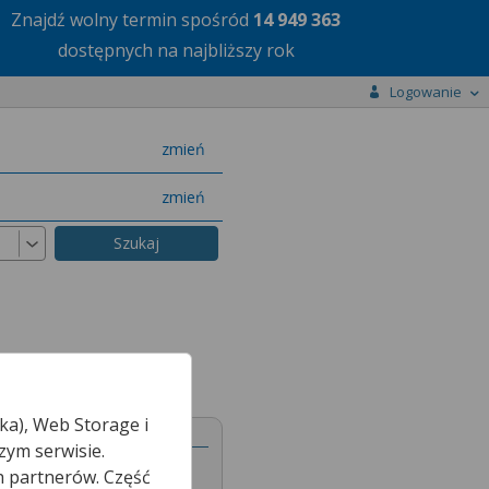
Znajdź wolny termin
spośród
14 949 363
dostępnych na najbliższy rok
Logowanie
miasto
zmień
specjalizację
zmień
ka), Web Storage i
zym serwisie.
h partnerów. Część