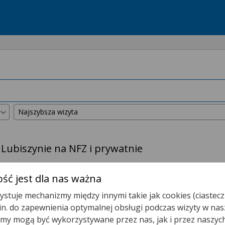
 Lubiszynie na NFZ i prywatnie
kszyliśmy promień wyszukiwania do
50 km
.
ść jest dla nas ważna
stuje mechanizmy między innymi takie jak cookies (ciastecz
Gabinet Pielęgniarki POZ
.in. do zapewnienia optymalnej obsługi podczas wizyty w nas
y mogą być wykorzystywane przez nas, jak i przez naszyc