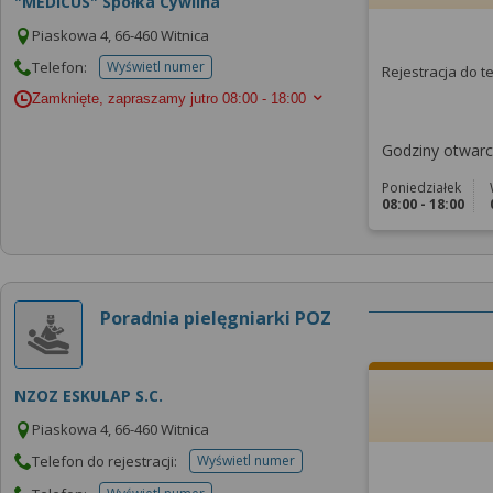
"MEDICUS" Spółka Cywilna
Piaskowa 4, 66-460 Witnica
Telefon:
Wyświetl numer
Rejestracja do 
telefonu do placowki
Zamknięte, zapraszamy jutro
08:00 - 18:00
Godziny otwarci
Poniedziałek
08:00 - 18:00
Poradnia pielęgniarki POZ
NZOZ ESKULAP S.C.
Piaskowa 4, 66-460 Witnica
Telefon do rejestracji:
Wyświetl numer
telefonu do rejestracji