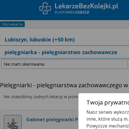
Dla Lekarza
Pielęgniarki - pielęgniarstwa zachowawczego w
Nie znaleźliśmy żadnych lekarzy w promieniu
25 km
, dlatego zwię
Twoja prywatno
Nasz serwis wykorzy
inne, które służą m
Gabinet pielęgniarki POZ
Powyższe mechanizm