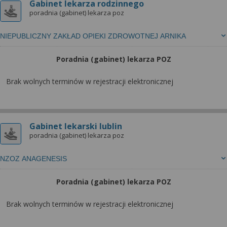
wyrażoną zgodę możesz w każdej chwili cofnąć,
Gabinet lekarza rodzinnego
możesz też wycofać zgodę na przetwarzanie Twoich
poradnia (gabinet) lekarza poz
danych tylko w niektórych celach. Jeżeli chcesz
dowiedzieć się więcej lub chcesz przeprowadzić
NIEPUBLICZNY ZAKŁAD OPIEKI ZDROWOTNEJ ARNIKA
konfigurację szczegółową, to możesz tego dokonać
Poradnia (gabinet) lekarza POZ
za pomocą „Ustawień zaawansowanych”.
Więcej informacji na temat wykorzystywania
Brak wolnych terminów w rejestracji elektronicznej
narzędzi zewnętrznych w naszym serwisie
znajdziesz w Regulaminie Serwisu.
Gabinet lekarski lublin
poradnia (gabinet) lekarza poz
NZOZ ANAGENESIS
Poradnia (gabinet) lekarza POZ
Brak wolnych terminów w rejestracji elektronicznej