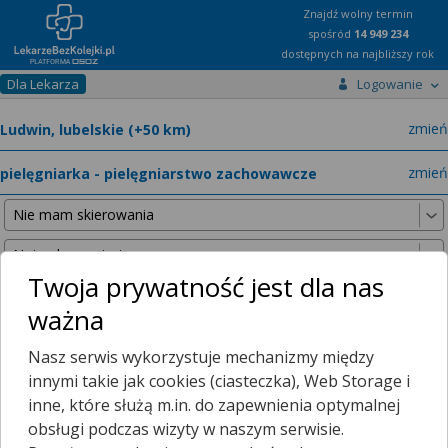
Znajdź wolny termin
spośród
14 949 234
dostępnych na najbliższy rok
Dla Lekarza
Logowanie
miast
zmień
specja
zmień
Twoja prywatność jest dla nas
ważna
Nie znaleźliśmy żadnych lekarzy w promieniu
25 km
, dlatego
Nasz serwis wykorzystuje mechanizmy między
zwiększyliśmy promień wyszukiwania do
50 km
.
innymi takie jak cookies (ciasteczka), Web Storage i
inne, które służą m.in. do zapewnienia optymalnej
obsługi podczas wizyty w naszym serwisie.