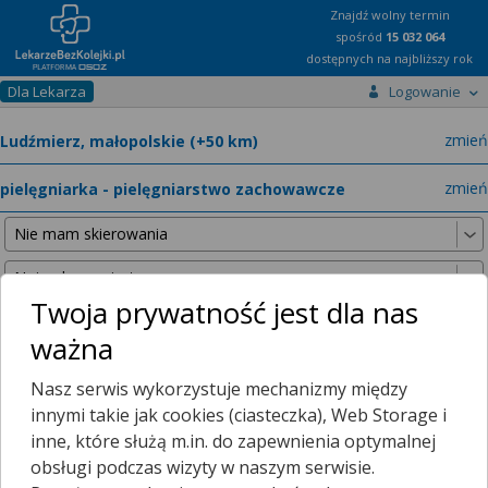
Znajdź wolny termin
spośród
15 032 064
dostępnych na najbliższy rok
Dla Lekarza
Logowanie
miast
zmień
specja
zmień
Twoja prywatność jest dla nas
ważna
Nie znaleźliśmy żadnych lekarzy w promieniu
25 km
, dlatego
Nasz serwis wykorzystuje mechanizmy między
zwiększyliśmy promień wyszukiwania do
50 km
.
innymi takie jak cookies (ciasteczka), Web Storage i
inne, które służą m.in. do zapewnienia optymalnej
obsługi podczas wizyty w naszym serwisie.