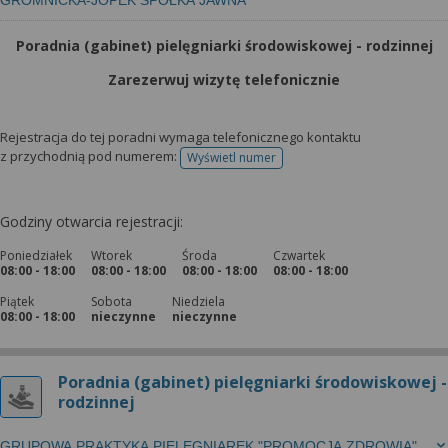
wyrażoną zgodę możesz w każdej chwili cofnąć,
GROMNICKA-JOPEK SPÓŁKA JAWNA
możesz też wycofać zgodę na przetwarzanie Twoich
Poradnia (gabinet) pielęgniarki środowiskowej - rodzinnej
danych tylko w niektórych celach. Jeżeli chcesz
dowiedzieć się więcej lub chcesz przeprowadzić
Zarezerwuj wizytę telefonicznie
konfigurację szczegółową, to możesz tego dokonać
za pomocą „Ustawień zaawansowanych”.
Rejestracja do tej poradni wymaga telefonicznego kontaktu
Więcej informacji na temat wykorzystywania
z przychodnią pod numerem:
Wyświetl numer
telefonu do rejestracji
narzędzi zewnętrznych w naszym serwisie
znajdziesz w Regulaminie Serwisu.
Godziny otwarcia rejestracji:
Poniedziałek
Wtorek
Środa
Czwartek
08:00 - 18:00
08:00 - 18:00
08:00 - 18:00
08:00 - 18:00
Piątek
Sobota
Niedziela
08:00 - 18:00
nieczynne
nieczynne
Poradnia (gabinet) pielęgniarki środowiskowej -
rodzinnej
GRUPOWA PRAKTYKA PIELĘGNIAREK "PROMOCJA ZDROWIA"