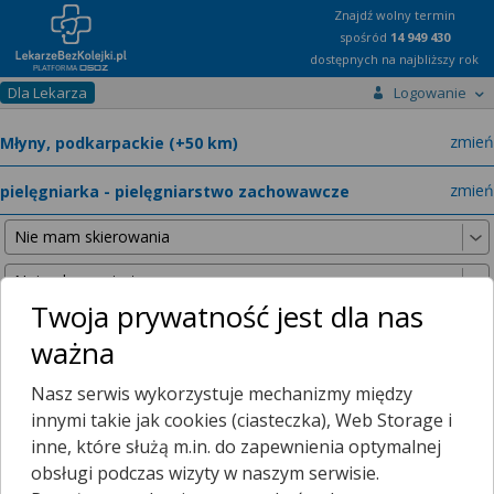
Znajdź wolny termin
spośród
14 949 430
dostępnych na najbliższy rok
Dla Lekarza
Logowanie
miast
zmień
specja
zmień
Twoja prywatność jest dla nas
ważna
Nie znaleźliśmy żadnych lekarzy w promieniu
25 km
, dlatego
Nasz serwis wykorzystuje mechanizmy między
zwiększyliśmy promień wyszukiwania do
50 km
.
innymi takie jak cookies (ciasteczka), Web Storage i
inne, które służą m.in. do zapewnienia optymalnej
obsługi podczas wizyty w naszym serwisie.