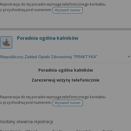
wyrażoną zgodę możesz w każdej chwili cofnąć,
Rejestracja do tej poradni wymaga telefonicznego kontaktu
możesz też wycofać zgodę na przetwarzanie Twoich
z przychodnią pod numerem:
Wyświetl numer
telefonu do rejestracji
danych tylko w niektórych celach. Jeżeli chcesz
dowiedzieć się więcej lub chcesz przeprowadzić
konfigurację szczegółową, to możesz tego dokonać
za pomocą „Ustawień zaawansowanych”.
Poradnia ogólna kalników
Więcej informacji na temat wykorzystywania
narzędzi zewnętrznych w naszym serwisie
Niepubliczny Zakład Opieki Zdrowotnej "PRAKTYKA"
znajdziesz w Regulaminie Serwisu.
Poradnia ogólna kalników
Zarezerwuj wizytę telefonicznie
Rejestracja do tej poradni wymaga telefonicznego kontaktu
z przychodnią pod numerem:
Wyświetl numer
telefonu do rejestracji
Godziny otwarcia rejestracji: