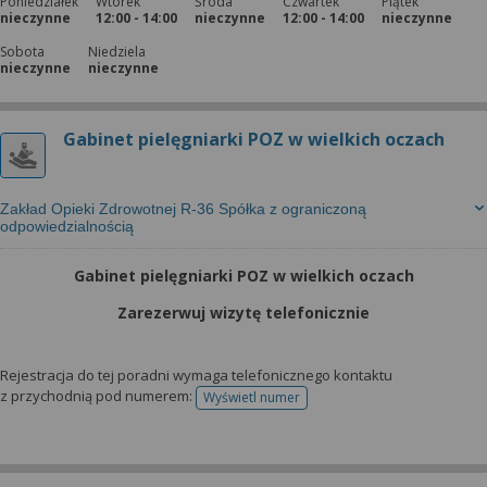
Poniedziałek
Wtorek
Środa
Czwartek
Piątek
nieczynne
12:00 - 14:00
nieczynne
12:00 - 14:00
nieczynne
Sobota
Niedziela
nieczynne
nieczynne
Gabinet pielęgniarki POZ w wielkich oczach
Zakład Opieki Zdrowotnej R-36 Spółka z ograniczoną
odpowiedzialnością
Gabinet pielęgniarki POZ w wielkich oczach
Zarezerwuj wizytę telefonicznie
Rejestracja do tej poradni wymaga telefonicznego kontaktu
z przychodnią pod numerem:
Wyświetl numer
telefonu do rejestracji