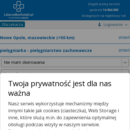
Znajdź wolny termin
spośród
14 964 803
dostępnych na najbliższy rok
Dla Lekarza
Logowanie
miast
zmień
specja
zmień
Twoja prywatność jest dla nas
ważna
Nie znaleźliśmy żadnych lekarzy w promieniu
25 km
, dlatego
Nasz serwis wykorzystuje mechanizmy między
zwiększyliśmy promień wyszukiwania do
50 km
.
innymi takie jak cookies (ciasteczka), Web Storage i
inne, które służą m.in. do zapewnienia optymalnej
obsługi podczas wizyty w naszym serwisie.