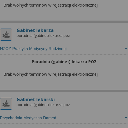
wyrażoną zgodę możesz w każdej chwili cofnąć,
Brak wolnych terminów w rejestracji elektronicznej
możesz też wycofać zgodę na przetwarzanie Twoich
danych tylko w niektórych celach. Jeżeli chcesz
dowiedzieć się więcej lub chcesz przeprowadzić
konfigurację szczegółową, to możesz tego dokonać
Gabinet lekarza
za pomocą „Ustawień zaawansowanych”.
poradnia (gabinet) lekarza poz
Więcej informacji na temat wykorzystywania
NZOZ Praktyka Medycyny Rodzinnej
narzędzi zewnętrznych w naszym serwisie
znajdziesz w Regulaminie Serwisu.
Poradnia (gabinet) lekarza POZ
Brak wolnych terminów w rejestracji elektronicznej
Gabinet lekarski
poradnia (gabinet) lekarza poz
Przychodnia Medyczna Damed