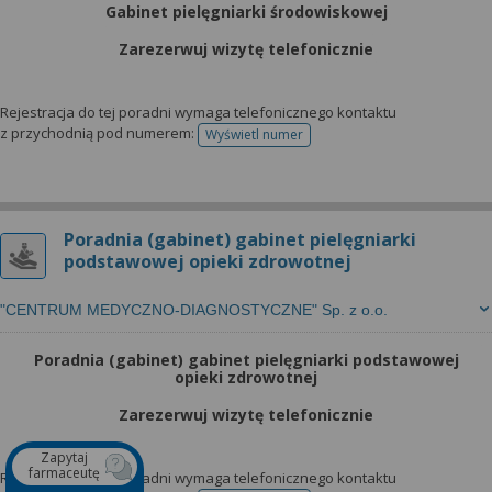
Gabinet pielęgniarki środowiskowej
Zarezerwuj wizytę telefonicznie
Rejestracja do tej poradni wymaga telefonicznego kontaktu
z przychodnią pod numerem:
Wyświetl numer
telefonu do rejestracji
Poradnia (gabinet) gabinet pielęgniarki
podstawowej opieki zdrowotnej
"CENTRUM MEDYCZNO-DIAGNOSTYCZNE" Sp. z o.o.
Poradnia (gabinet) gabinet pielęgniarki podstawowej
opieki zdrowotnej
Zarezerwuj wizytę telefonicznie
Zapytaj
farmaceutę
Rejestracja do tej poradni wymaga telefonicznego kontaktu