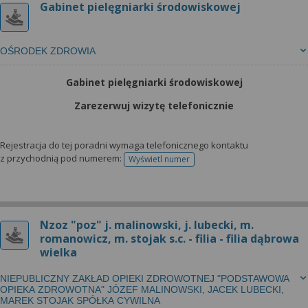
Gabinet pielęgniarki środowiskowej
OŚRODEK ZDROWIA
Gabinet pielęgniarki środowiskowej
Zarezerwuj wizytę telefonicznie
Rejestracja do tej poradni wymaga telefonicznego kontaktu
z przychodnią pod numerem:
Wyświetl numer
telefonu do rejestracji
Nzoz "poz" j. malinowski, j. lubecki, m.
romanowicz, m. stojak s.c. - filia - filia dąbrowa
wielka
NIEPUBLICZNY ZAKŁAD OPIEKI ZDROWOTNEJ "PODSTAWOWA
OPIEKA ZDROWOTNA" JÓZEF MALINOWSKI, JACEK LUBECKI,
MAREK STOJAK SPÓŁKA CYWILNA