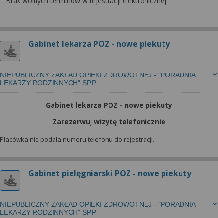
wyrażoną zgodę możesz w każdej chwili cofnąć,
Brak wolnych terminów w rejestracji elektronicznej
możesz też wycofać zgodę na przetwarzanie Twoich
danych tylko w niektórych celach. Jeżeli chcesz
dowiedzieć się więcej lub chcesz przeprowadzić
Gabinet lekarza POZ - nowe piekuty
konfigurację szczegółową, to możesz tego dokonać
za pomocą „Ustawień zaawansowanych”.
Więcej informacji na temat wykorzystywania
NIEPUBLICZNY ZAKŁAD OPIEKI ZDROWOTNEJ - "PORADNIA
LEKARZY RODZINNYCH" SP.P
narzędzi zewnętrznych w naszym serwisie
znajdziesz w Regulaminie Serwisu.
Gabinet lekarza POZ - nowe piekuty
Zarezerwuj wizytę telefonicznie
Placówka nie podała numeru telefonu do rejestracji.
Gabinet pielęgniarski POZ - nowe piekuty
NIEPUBLICZNY ZAKŁAD OPIEKI ZDROWOTNEJ - "PORADNIA
LEKARZY RODZINNYCH" SP.P