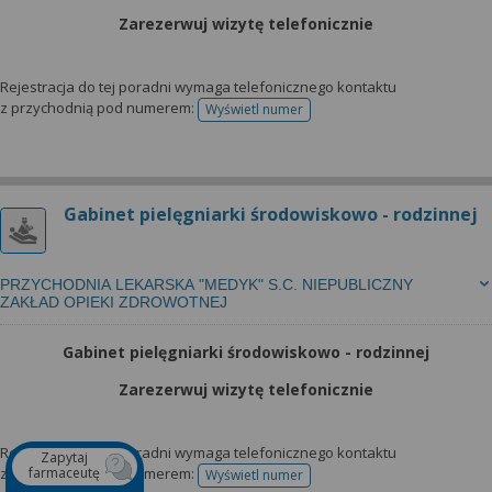
Zarezerwuj wizytę telefonicznie
Rejestracja do tej poradni wymaga telefonicznego kontaktu
z przychodnią pod numerem:
Wyświetl numer
telefonu do rejestracji
Gabinet pielęgniarki środowiskowo - rodzinnej
PRZYCHODNIA LEKARSKA "MEDYK" S.C. NIEPUBLICZNY
ZAKŁAD OPIEKI ZDROWOTNEJ
Gabinet pielęgniarki środowiskowo - rodzinnej
Zarezerwuj wizytę telefonicznie
Rejestracja do tej poradni wymaga telefonicznego kontaktu
Zapytaj
farmaceutę
z przychodnią pod numerem:
Wyświetl numer
telefonu do rejestracji