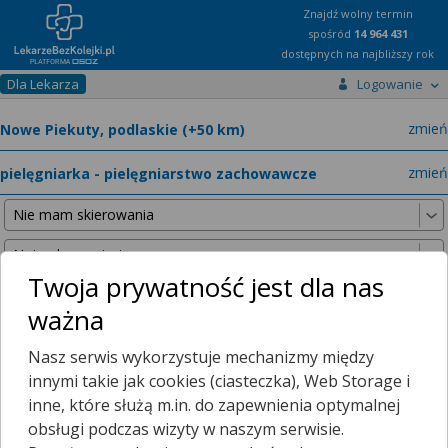
Znajdź wolny termin
spośród
14 964 431
dostępnych na najbliższy rok
Dla Lekarza
Logowanie
miast
zmień
specja
zmień
Twoja prywatność jest dla nas
ważna
Nie znaleźliśmy żadnych lekarzy w promieniu
25 km
, dlatego
Nasz serwis wykorzystuje mechanizmy między
zwiększyliśmy promień wyszukiwania do
50 km
.
innymi takie jak cookies (ciasteczka), Web Storage i
inne, które służą m.in. do zapewnienia optymalnej
obsługi podczas wizyty w naszym serwisie.