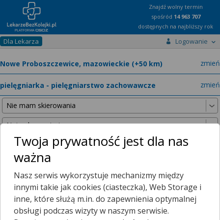
Znajdź wolny termin
spośród
14 963 707
dostępnych na najbliższy rok
Dla Lekarza
Logowanie
miast
zmień
specja
zmień
Twoja prywatność jest dla nas
ważna
Nie znaleźliśmy żadnych lekarzy w promieniu
25 km
, dlatego
Nasz serwis wykorzystuje mechanizmy między
zwiększyliśmy promień wyszukiwania do
50 km
.
innymi takie jak cookies (ciasteczka), Web Storage i
inne, które służą m.in. do zapewnienia optymalnej
obsługi podczas wizyty w naszym serwisie.