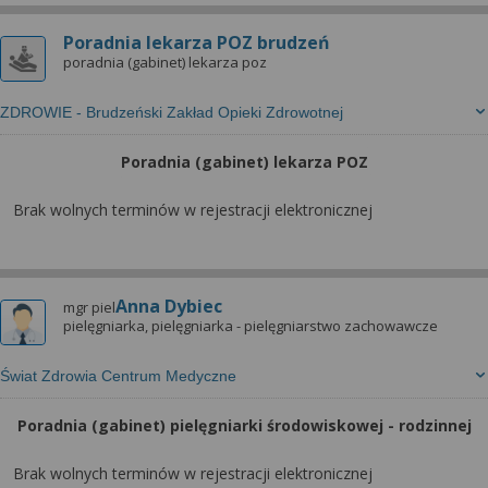
wyrażoną zgodę możesz w każdej chwili cofnąć,
możesz też wycofać zgodę na przetwarzanie Twoich
Poradnia lekarza POZ brudzeń
danych tylko w niektórych celach. Jeżeli chcesz
poradnia (gabinet) lekarza poz
dowiedzieć się więcej lub chcesz przeprowadzić
konfigurację szczegółową, to możesz tego dokonać
ZDROWIE - Brudzeński Zakład Opieki Zdrowotnej
za pomocą „Ustawień zaawansowanych”.
Poradnia (gabinet) lekarza POZ
Więcej informacji na temat wykorzystywania
narzędzi zewnętrznych w naszym serwisie
Brak wolnych terminów w rejestracji elektronicznej
znajdziesz w Regulaminie Serwisu.
Anna Dybiec
mgr piel
pielęgniarka, pielęgniarka - pielęgniarstwo zachowawcze
Świat Zdrowia Centrum Medyczne
Poradnia (gabinet) pielęgniarki środowiskowej - rodzinnej
Brak wolnych terminów w rejestracji elektronicznej