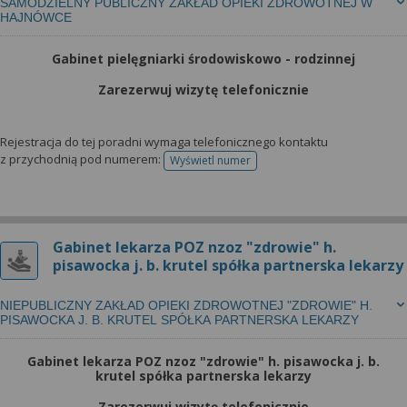
SAMODZIELNY PUBLICZNY ZAKŁAD OPIEKI ZDROWOTNEJ W
HAJNÓWCE
Gabinet pielęgniarki środowiskowo - rodzinnej
Zarezerwuj wizytę telefonicznie
Rejestracja do tej poradni wymaga telefonicznego kontaktu
z przychodnią pod numerem:
Wyświetl numer
telefonu do rejestracji
Gabinet lekarza POZ nzoz "zdrowie" h.
pisawocka j. b. krutel spółka partnerska lekarzy
NIEPUBLICZNY ZAKŁAD OPIEKI ZDROWOTNEJ "ZDROWIE" H.
PISAWOCKA J. B. KRUTEL SPÓŁKA PARTNERSKA LEKARZY
Gabinet lekarza POZ nzoz "zdrowie" h. pisawocka j. b.
krutel spółka partnerska lekarzy
Zarezerwuj wizytę telefonicznie