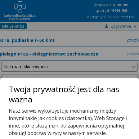
Znajdź wolny termin
spośród
14 966 156
dostępnych na najbliższy rok
Dla Lekarza
Logowanie
miast
zmień
specja
zmień
Twoja prywatność jest dla nas
ważna
Nie znaleźliśmy żadnych lekarzy w promieniu
25 km
, dlatego
Nasz serwis wykorzystuje mechanizmy między
zwiększyliśmy promień wyszukiwania do
50 km
.
innymi takie jak cookies (ciasteczka), Web Storage i
inne, które służą m.in. do zapewnienia optymalnej
obsługi podczas wizyty w naszym serwisie.