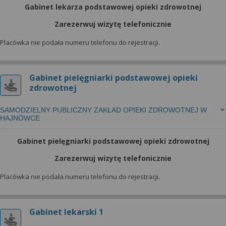
wyrażoną zgodę możesz w każdej chwili cofnąć,
Gabinet lekarza podstawowej opieki zdrowotnej
możesz też wycofać zgodę na przetwarzanie Twoich
danych tylko w niektórych celach. Jeżeli chcesz
Zarezerwuj wizytę telefonicznie
dowiedzieć się więcej lub chcesz przeprowadzić
Placówka nie podała numeru telefonu do rejestracji.
konfigurację szczegółową, to możesz tego dokonać
za pomocą „Ustawień zaawansowanych”.
Więcej informacji na temat wykorzystywania
Gabinet pielęgniarki podstawowej opieki
zdrowotnej
narzędzi zewnętrznych w naszym serwisie
znajdziesz w Regulaminie Serwisu.
SAMODZIELNY PUBLICZNY ZAKŁAD OPIEKI ZDROWOTNEJ W
HAJNÓWCE
Gabinet pielęgniarki podstawowej opieki zdrowotnej
Zarezerwuj wizytę telefonicznie
Placówka nie podała numeru telefonu do rejestracji.
Gabinet lekarski 1