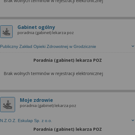
wyrażoną zgodę możesz w każdej chwili cofnąć,
Brak wolnych terminów w rejestracji elektronicznej
możesz też wycofać zgodę na przetwarzanie Twoich
danych tylko w niektórych celach. Jeżeli chcesz
dowiedzieć się więcej lub chcesz przeprowadzić
Gabinet ogólny
konfigurację szczegółową, to możesz tego dokonać
poradnia (gabinet) lekarza poz
za pomocą „Ustawień zaawansowanych”.
Więcej informacji na temat wykorzystywania
Publiczny Zakład Opieki Zdrowotnej w Grodzicznie
narzędzi zewnętrznych w naszym serwisie
znajdziesz w Regulaminie Serwisu.
Poradnia (gabinet) lekarza POZ
Brak wolnych terminów w rejestracji elektronicznej
Moje zdrowie
poradnia (gabinet) lekarza poz
N.Z.O.Z. Eskulap Sp. z o.o.
Poradnia (gabinet) lekarza POZ