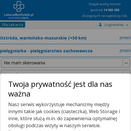
Znajdź wolny termin
spośród
14 963 688
dostępnych na najbliższy rok
Dla Lekarza
Logowanie
miast
zmień
specja
zmień
Twoja prywatność jest dla nas
ważna
Nie znaleźliśmy żadnych lekarzy w promieniu
25 km
, dlatego
Nasz serwis wykorzystuje mechanizmy między
zwiększyliśmy promień wyszukiwania do
50 km
.
innymi takie jak cookies (ciasteczka), Web Storage i
inne, które służą m.in. do zapewnienia optymalnej
obsługi podczas wizyty w naszym serwisie.