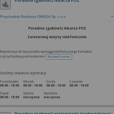
wyrażoną zgodę możesz w każdej chwili cofnąć,
Poradnia (gabinet) lekarza POZ
możesz też wycofać zgodę na przetwarzanie Twoich
danych tylko w niektórych celach. Jeżeli chcesz
Przychodnia Rodzinna OMEGA Sp. z o.o.
dowiedzieć się więcej lub chcesz przeprowadzić
konfigurację szczegółową, to możesz tego dokonać
Poradnia (gabinet) lekarza POZ
za pomocą „Ustawień zaawansowanych”.
Zarezerwuj wizytę telefonicznie
Więcej informacji na temat wykorzystywania
narzędzi zewnętrznych w naszym serwisie
znajdziesz w Regulaminie Serwisu.
Rejestracja do tej poradni wymaga telefonicznego kontaktu
z przychodnią pod numerem:
Wyświetl numer
telefonu do rejestracji
Godziny otwarcia rejestracji:
Poniedziałek
Wtorek
Środa
Czwartek
08:00 - 18:00
08:00 - 18:00
08:00 - 18:00
08:00 - 18:00
Piątek
Sobota
Niedziela
08:00 - 18:00
nieczynne
nieczynne
Poradnia (gabinet) pielęgniarki środowiskowej -