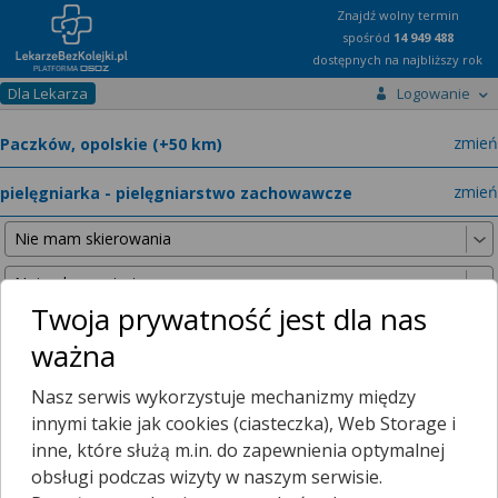
Znajdź wolny termin
spośród
14 949 488
dostępnych na najbliższy rok
Dla Lekarza
Logowanie
miast
zmień
specja
zmień
Twoja prywatność jest dla nas
ważna
Nie znaleźliśmy żadnych lekarzy w promieniu
25 km
, dlatego
Nasz serwis wykorzystuje mechanizmy między
zwiększyliśmy promień wyszukiwania do
50 km
.
innymi takie jak cookies (ciasteczka), Web Storage i
inne, które służą m.in. do zapewnienia optymalnej
obsługi podczas wizyty w naszym serwisie.