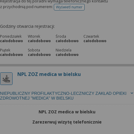
Rejestracja do tej poradni wymaga telefonicznego kontaktu
z przychodnią pod numerem:
Wyświetl numer
telefonu do rejestracji
Godziny otwarcia rejestracji:
Poniedziałek
Wtorek
Środa
Czwartek
całodobowo
całodobowo
całodobowo
całodobowo
Piątek
Sobota
Niedziela
całodobowo
całodobowo
całodobowo
NPL ZOZ medica w bielsku
NIEPUBLICZNY PROFILAKTYCZNO-LECZNICZY ZAKŁAD OPIEKI
ZDROWOTNEJ "MEDICA" W BIELSKU
NPL ZOZ medica w bielsku
Zarezerwuj wizytę telefonicznie