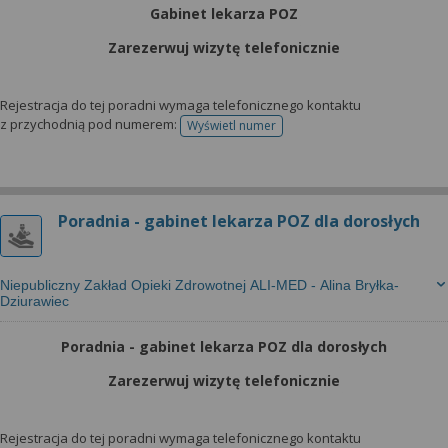
wyrażoną zgodę możesz w każdej chwili cofnąć,
Gabinet lekarza POZ
możesz też wycofać zgodę na przetwarzanie Twoich
danych tylko w niektórych celach. Jeżeli chcesz
Zarezerwuj wizytę telefonicznie
dowiedzieć się więcej lub chcesz przeprowadzić
konfigurację szczegółową, to możesz tego dokonać
Rejestracja do tej poradni wymaga telefonicznego kontaktu
za pomocą „Ustawień zaawansowanych”.
z przychodnią pod numerem:
Wyświetl numer
telefonu do rejestracji
Więcej informacji na temat wykorzystywania
narzędzi zewnętrznych w naszym serwisie
znajdziesz w Regulaminie Serwisu.
Poradnia - gabinet lekarza POZ dla dorosłych
Niepubliczny Zakład Opieki Zdrowotnej ALI-MED - Alina Bryłka-
Dziurawiec
Poradnia - gabinet lekarza POZ dla dorosłych
Zarezerwuj wizytę telefonicznie
Rejestracja do tej poradni wymaga telefonicznego kontaktu