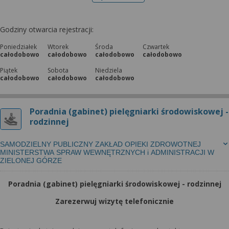
telefonu do rejestracji
Godziny otwarcia rejestracji:
Poniedziałek
Wtorek
Środa
Czwartek
całodobowo
całodobowo
całodobowo
całodobowo
Piątek
Sobota
Niedziela
całodobowo
całodobowo
całodobowo
Poradnia (gabinet) pielęgniarki środowiskowej -
rodzinnej
SAMODZIELNY PUBLICZNY ZAKŁAD OPIEKI ZDROWOTNEJ
MINISTERSTWA SPRAW WEWNĘTRZNYCH i ADMINISTRACJI W
ZIELONEJ GÓRZE
Poradnia (gabinet) pielęgniarki środowiskowej - rodzinnej
Zarezerwuj wizytę telefonicznie