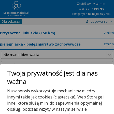
Znajdź wolny termin
spośród
14 964 750
dostępnych na najbliższy rok
Dla Lekarza
Logowanie
miast
zmień
specja
zmień
Twoja prywatność jest dla nas
ważna
Nie znaleźliśmy żadnych lekarzy w promieniu
25 km
, dlatego
Nasz serwis wykorzystuje mechanizmy między
zwiększyliśmy promień wyszukiwania do
50 km
.
innymi takie jak cookies (ciasteczka), Web Storage i
inne, które służą m.in. do zapewnienia optymalnej
obsługi podczas wizyty w naszym serwisie.