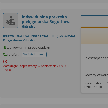
Indywidualna praktyka
pielęgniarska Bogusława
Górska
INDYWIDUALNA PRAKTYKA PIELĘGNIARSKA
Bogusława Górska
Ziemowita 11, 82-500 Kwidzyn
Telefon:
Wyświetl numer
telefonu do placowki
Rejestracja do 
Zamknięte, zapraszamy w poniedziałek
08:00 -
18:00
Godziny otwarci
Poniedziałek
08:00 - 18:00