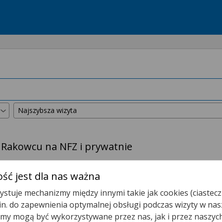
 Rakowcu na NFZ i prywatnie
kszyliśmy promień wyszukiwania do
50 km
.
ść jest dla nas ważna
stuje mechanizmy między innymi takie jak cookies (ciastecz
Poradnia (gabinet) Lekarza POZ
.in. do zapewnienia optymalnej obsługi podczas wizyty w nas
y mogą być wykorzystywane przez nas, jak i przez naszyc