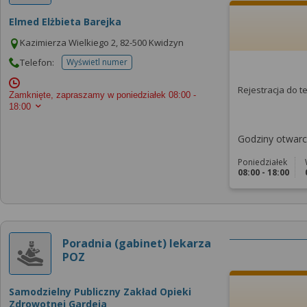
Elmed Elżbieta Barejka
Kazimierza Wielkiego 2, 82-500 Kwidzyn
Telefon:
Wyświetl numer
telefonu do placowki
Rejestracja do 
Zamknięte, zapraszamy w poniedziałek
08:00 -
18:00
Godziny otwarci
Poniedziałek
08:00 - 18:00
Poradnia (gabinet) lekarza
POZ
Samodzielny Publiczny Zakład Opieki
Zdrowotnej Gardeja