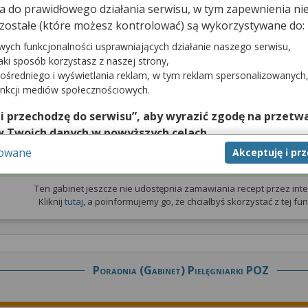
dna do prawidłowego działania serwisu, w tym zapewnienia 
zostałe (które możesz kontrolować) są wykorzystywane do:
prywatna
Wizyta NFZ
wych funkcjonalności usprawniających działanie naszego serwisu,
jaki sposób korzystasz z naszej strony,
e udostępnia
Gabinet nie udostępnia terminarza
z wizy
ośredniego i wyświetlania reklam, w tym reklam spersonalizowanych
zytami prywatnymi
unkcji mediów społecznościowych.
 i przechodzę do serwisu”, aby wyrazić zgodę na przetwa
w Twoich danych w powyższych celach.
sowane
Akceptuję i pr
nie zgody jest dobrowolne, a wyrażoną zgodę możesz w każd
Zamów receptę
zgodę na przetwarzanie Twoich danych tylko w niektórych ce
cej lub chcesz przeprowadzić konfigurację szczegółową, to 
Ten gabinet jeszcze nie udostępnia zamawiania recept przez inte
Kliknij
tutaj
, a poinformujemy go, że chciałbyś skorzystać z tej funk
eń zaawansowanych”.
na temat wykorzystywania narzędzi zewnętrznych w naszym se
isu.
Poradnia (gabinet) Pielęgniarki POZ