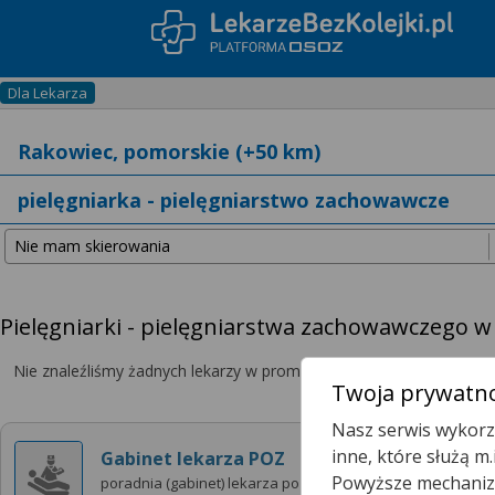
Dla Lekarza
Pielęgniarki - pielęgniarstwa zachowawczego w
Nie znaleźliśmy żadnych lekarzy w promieniu
25 km
, dlatego zwię
Twoja prywatno
Nasz serwis wykorzy
inne, które służą m
Gabinet lekarza POZ
Powyższe mechanizm
poradnia (gabinet) lekarza poz