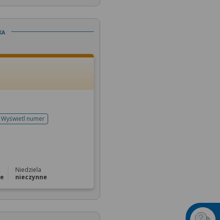
ka
Wyświetl numer
telefonu do rejestracji
Niedziela
ne
nieczynne