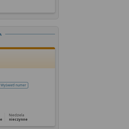
a
Wyświetl numer
telefonu do rejestracji
Niedziela
ne
nieczynne