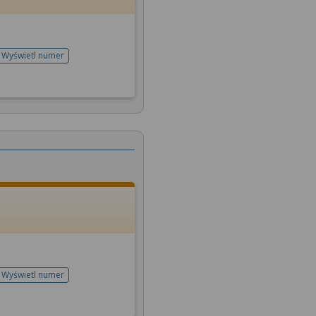
Wyświetl numer
telefonu do rejestracji
Wyświetl numer
telefonu do rejestracji