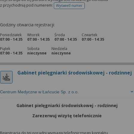
wyrażoną zgodę możesz w każdej chwili cofnąć,
z przychodnią pod numerem:
Wyświetl numer
możesz też wycofać zgodę na przetwarzanie Twoich
telefonu do rejestracji
danych tylko w niektórych celach. Jeżeli chcesz
dowiedzieć się więcej lub chcesz przeprowadzić
Godziny otwarcia rejestracji:
konfigurację szczegółową, to możesz tego dokonać
Poniedziałek
Wtorek
Środa
Czwartek
za pomocą „Ustawień zaawansowanych”.
07:00 - 14:35
07:00 - 14:35
07:00 - 14:35
07:00 - 14:35
Więcej informacji na temat wykorzystywania
Piątek
Sobota
Niedziela
narzędzi zewnętrznych w naszym serwisie
07:00 - 14:35
nieczynne
nieczynne
znajdziesz w Regulaminie Serwisu.
Gabinet pielęgniarki środowiskowej - rodzinnej
Centrum Medyczne w Łańcucie Sp. z o.o.
Gabinet pielęgniarki środowiskowej - rodzinnej
Zarezerwuj wizytę telefonicznie
Rejestracja do tej poradni wymaga telefonicznego kontaktu