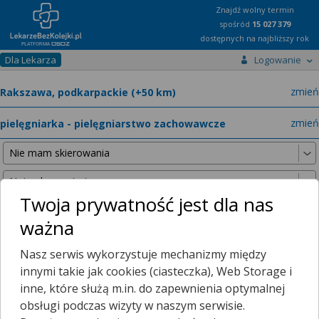
Znajdź wolny termin
spośród
15 027 379
dostępnych na najbliższy rok
Dla Lekarza
Logowanie
miast
zmień
specja
zmień
Twoja prywatność jest dla nas
ważna
Nie znaleźliśmy żadnych lekarzy w promieniu
25 km
, dlatego
Nasz serwis wykorzystuje mechanizmy między
zwiększyliśmy promień wyszukiwania do
50 km
.
innymi takie jak cookies (ciasteczka), Web Storage i
inne, które służą m.in. do zapewnienia optymalnej
obsługi podczas wizyty w naszym serwisie.