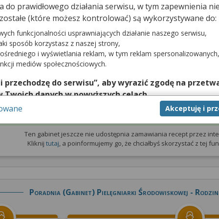
dna do prawidłowego działania serwisu, w tym zapewnienia 
zostałe (które możesz kontrolować) są wykorzystywane do:
prywatna
Wizyta NFZ
wych funkcjonalności usprawniających działanie naszego serwisu,
jaki sposób korzystasz z naszej strony,
e udostępnia
Gabinet nie udostępnia terminarza
z wizy
ośredniego i wyświetlania reklam, w tym reklam spersonalizowanych
zytami prywatnymi
unkcji mediów społecznościowych.
 i przechodzę do serwisu”, aby wyrazić zgodę na przetwa
w Twoich danych w powyższych celach.
sowane
Akceptuję i pr
nie zgody jest dobrowolne, a wyrażoną zgodę możesz w każd
Zamów receptę
zgodę na przetwarzanie Twoich danych tylko w niektórych ce
cej lub chcesz przeprowadzić konfigurację szczegółową, to 
Ten gabinet jeszcze nie udostępnia zamawiania recept przez inte
Kliknij
tutaj
, a poinformujemy go, że chciałbyś skorzystać z tej funk
eń zaawansowanych”.
na temat wykorzystywania narzędzi zewnętrznych w naszym se
isu.
Poradnia (gabinet) Pielęgniarki Środowiskowej - Rodzin