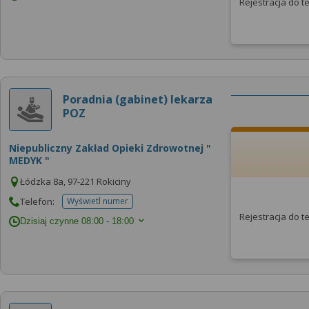
Rejestracja do 
Poradnia (gabinet) lekarza
POZ
Niepubliczny Zakład Opieki Zdrowotnej "
MEDYK "
Łódzka 8a, 97-221 Rokiciny
Telefon:
Wyświetl numer
telefonu do placowki
Rejestracja do 
Dzisiaj czynne
08:00 - 18:00