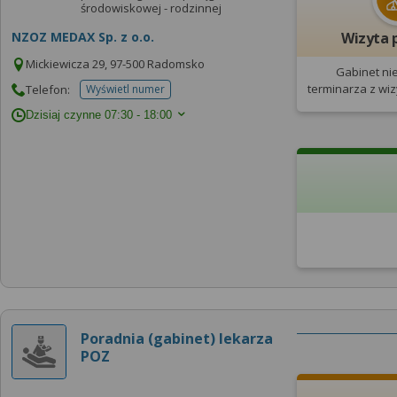
środowiskowej - rodzinnej
NZOZ MEDAX Sp. z o.o.
Wizyta 
Mickiewicza 29, 97-500 Radomsko
Gabinet ni
terminarza
z wi
Telefon:
Wyświetl numer
telefonu do placowki
Dzisiaj czynne
07:30 - 18:00
Poradnia (gabinet) lekarza
POZ