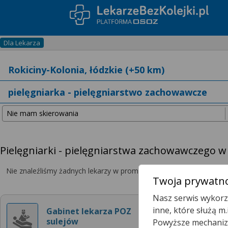
Dla Lekarza
Pielęgniarki - pielęgniarstwa zachowawczego w 
Nie znaleźliśmy żadnych lekarzy w promieniu
25 km
, dlatego zwię
Twoja prywatno
Nasz serwis wykorzy
inne, które służą m
Gabinet lekarza POZ
sulejów
Powyższe mechanizm