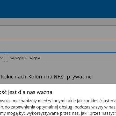
Rokicinach-Kolonii na NFZ i prywatnie
kszyliśmy promień wyszukiwania do
50 km
.
ść jest dla nas ważna
stuje mechanizmy między innymi takie jak cookies (ciastecz
Poradnia (gabinet) Lekarza POZ
.in. do zapewnienia optymalnej obsługi podczas wizyty w nas
y mogą być wykorzystywane przez nas, jak i przez naszyc