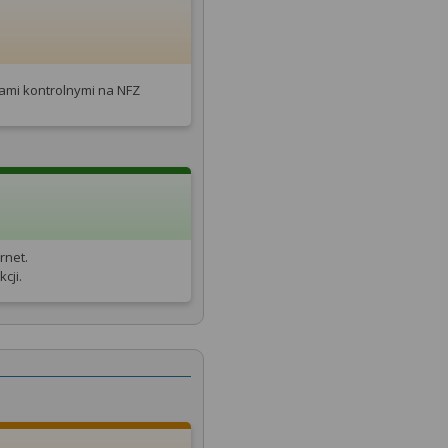
tami kontrolnymi na NFZ
rnet.
cji.