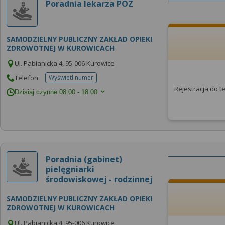
Poradnia lekarza POZ
SAMODZIELNY PUBLICZNY ZAKŁAD OPIEKI
ZDROWOTNEJ W KUROWICACH
Ul. Pabianicka 4, 95-006 Kurowice
Telefon:
Wyświetl numer
telefonu do placowki
Rejestracja do 
Dzisiaj czynne
08:00 - 18:00
Poradnia (gabinet)
pielęgniarki
środowiskowej - rodzinnej
SAMODZIELNY PUBLICZNY ZAKŁAD OPIEKI
ZDROWOTNEJ W KUROWICACH
Ul. Pabianicka 4, 95-006 Kurowice