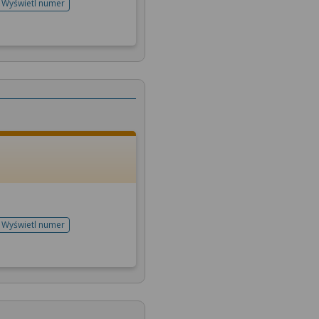
Wyświetl numer
telefonu do rejestracji
Wyświetl numer
telefonu do rejestracji