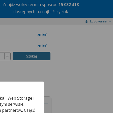
Znajdź wolny termin
spośród
15 032 418
dostępnych na najbliższy rok
Logowanie
miasto
zmień
specjalizację
zmień
ka), Web Storage i
zym serwisie.
h partnerów. Część