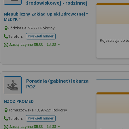
środowiskowej - rodzinnej
Niepubliczny Zakład Opieki Zdrowotnej "
MEDYK "
Łódzka 8a, 97-221 Rokiciny
Telefon:
Wyświetl numer
telefonu do placowki
Rejestracja do 
Dzisiaj czynne
08:00 - 18:00
Poradnia (gabinet) lekarza
POZ
NZOZ PROMED
Tomaszowska 1B, 97-221 Rokiciny
Telefon:
Wyświetl numer
telefonu do placowki
Dzisiaj czynne
08:00 - 18:00