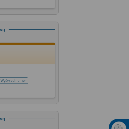
nej
Wyświetl numer
telefonu do rejestracji
nej