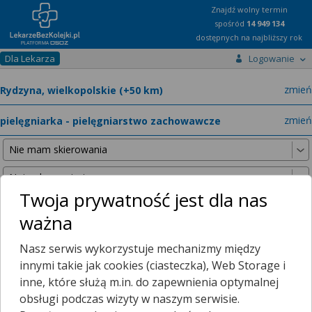
Znajdź wolny termin
spośród
14 949 134
dostępnych na najbliższy rok
Dla Lekarza
Logowanie
miast
zmień
specja
zmień
Twoja prywatność jest dla nas
ważna
Nie znaleźliśmy żadnych lekarzy w promieniu
25 km
, dlatego
Nasz serwis wykorzystuje mechanizmy między
zwiększyliśmy promień wyszukiwania do
50 km
.
innymi takie jak cookies (ciasteczka), Web Storage i
inne, które służą m.in. do zapewnienia optymalnej
obsługi podczas wizyty w naszym serwisie.