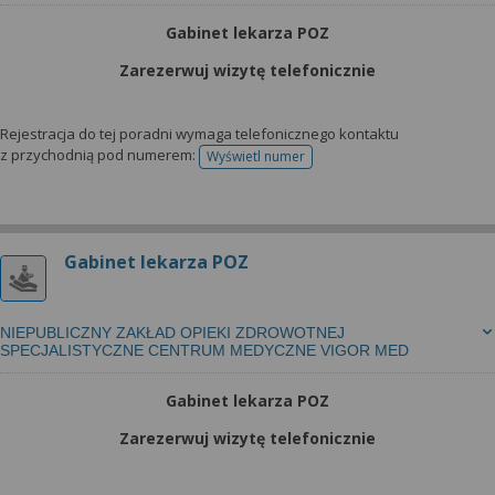
wyrażoną zgodę możesz w każdej chwili cofnąć,
możesz też wycofać zgodę na przetwarzanie Twoich
Gabinet lekarza POZ
danych tylko w niektórych celach. Jeżeli chcesz
Zarezerwuj wizytę telefonicznie
dowiedzieć się więcej lub chcesz przeprowadzić
konfigurację szczegółową, to możesz tego dokonać
za pomocą „Ustawień zaawansowanych”.
Rejestracja do tej poradni wymaga telefonicznego kontaktu
z przychodnią pod numerem:
Wyświetl numer
telefonu do rejestracji
Więcej informacji na temat wykorzystywania
narzędzi zewnętrznych w naszym serwisie
znajdziesz w Regulaminie Serwisu.
Gabinet lekarza POZ
NIEPUBLICZNY ZAKŁAD OPIEKI ZDROWOTNEJ
SPECJALISTYCZNE CENTRUM MEDYCZNE VIGOR MED
Gabinet lekarza POZ
Zarezerwuj wizytę telefonicznie