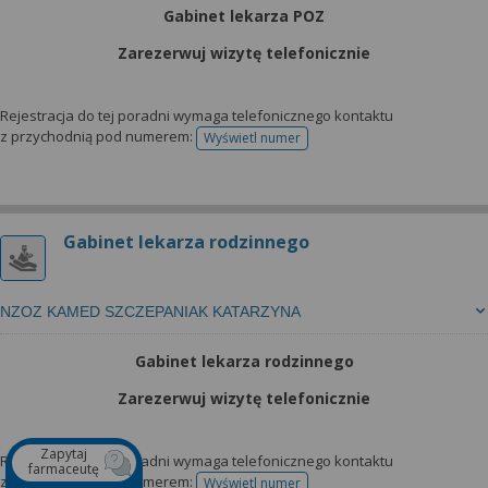
Gabinet lekarza POZ
Zarezerwuj wizytę telefonicznie
Rejestracja do tej poradni wymaga telefonicznego kontaktu
z przychodnią pod numerem:
Wyświetl numer
telefonu do rejestracji
Gabinet lekarza rodzinnego
NZOZ KAMED SZCZEPANIAK KATARZYNA
Gabinet lekarza rodzinnego
Zarezerwuj wizytę telefonicznie
Zapytaj
Rejestracja do tej poradni wymaga telefonicznego kontaktu
farmaceutę
z przychodnią pod numerem:
Wyświetl numer