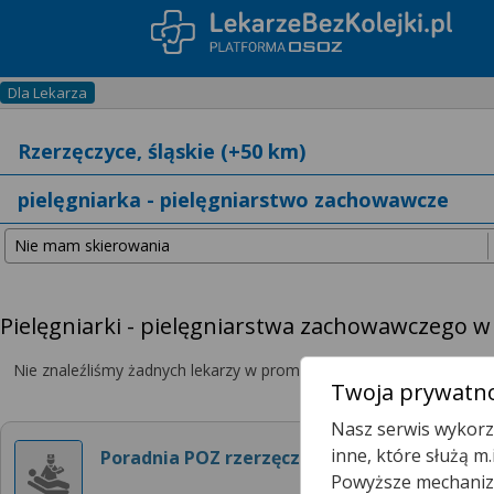
Dla Lekarza
Pielęgniarki - pielęgniarstwa zachowawczego w
Nie znaleźliśmy żadnych lekarzy w promieniu
25 km
, dlatego zwię
Twoja prywatno
Nasz serwis wykorzy
inne, które służą m
Poradnia POZ rzerzęczyce
Powyższe mechanizm