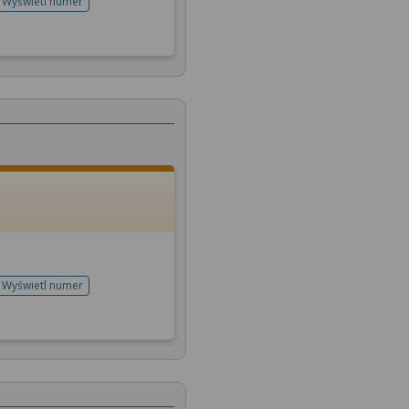
Wyświetl numer
telefonu do rejestracji
Wyświetl numer
telefonu do rejestracji