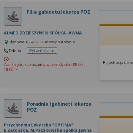
Filia gabinetu lekarza POZ
ALMED ZDZIESZYŃSKI SPÓŁKA JAWNA
Klonowa 10, 42-233 Borowno-Kolonia
Telefon:
Wyświetl numer
telefonu do placowki
Rejestracja do 
Zamknięte, zapraszamy w poniedziałek
08:00 -
18:00
Poradnia (gabinet) lekarza
POZ
Przychodnia Lekarska "OPTIMA"
E.Zatońska, M.Paczkowska Spółka Jawna