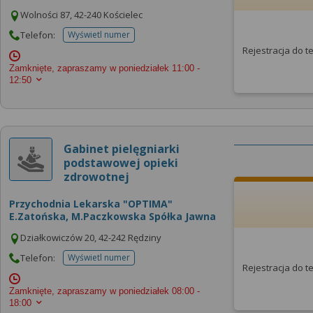
Wolności 87, 42-240 Kościelec
Telefon:
Wyświetl numer
telefonu do placowki
Rejestracja do 
Zamknięte, zapraszamy w poniedziałek
11:00 -
12:50
Gabinet pielęgniarki
podstawowej opieki
zdrowotnej
Przychodnia Lekarska "OPTIMA"
E.Zatońska, M.Paczkowska Spółka Jawna
Działkowiczów 20, 42-242 Rędziny
Telefon:
Wyświetl numer
telefonu do placowki
Rejestracja do 
Zamknięte, zapraszamy w poniedziałek
08:00 -
18:00