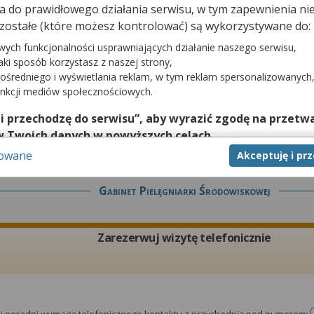
dna do prawidłowego działania serwisu, w tym zapewnienia 
Zarezerwuj wizytę telefonicznie
zostałe (które możesz kontrolować) są wykorzystywane do:
wych funkcjonalności usprawniających działanie naszego serwisu,
jaki sposób korzystasz z naszej strony,
ośredniego i wyświetlania reklam, w tym reklam spersonalizowanych
unkcji mediów społecznościowych.
tej poradni wymaga telefonicznego kontaktu z przychodnią pod numerem:
 i przechodzę do serwisu”, aby wyrazić zgodę na przetwa
w Twoich danych w powyższych celach.
sowane
Akceptuję i pr
nie zgody jest dobrowolne, a wyrażoną zgodę możesz w każd
zgodę na przetwarzanie Twoich danych tylko w niektórych ce
Gabinet Pielęgniarki Środowiskowej
cej lub chcesz przeprowadzić konfigurację szczegółową, to 
eń zaawansowanych”.
na temat wykorzystywania narzędzi zewnętrznych w naszym se
Zarezerwuj wizytę telefonicznie
isu.