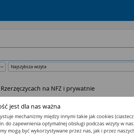
 Rzerzęczycach na NFZ i prywatnie
kszyliśmy promień wyszukiwania do
50 km
.
ść jest dla nas ważna
stuje mechanizmy między innymi takie jak cookies (ciastecz
Poradnia POZ Rzerzęczyce
.in. do zapewnienia optymalnej obsługi podczas wizyty w nas
y mogą być wykorzystywane przez nas, jak i przez naszyc