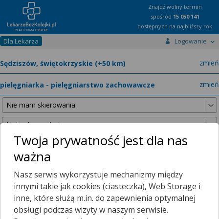
Znajdź wolny termin
spośród
15 050 141
dostępnych na najbliższy rok
Dla Lekarza
Logowanie
miast
zmień
specja
zmień
Twoja prywatność jest dla nas
ważna
Nie znaleźliśmy żadnych lekarzy w promieniu
25 km
, dlatego
Nasz serwis wykorzystuje mechanizmy między
zwiększyliśmy promień wyszukiwania do
50 km
.
innymi takie jak cookies (ciasteczka), Web Storage i
inne, które służą m.in. do zapewnienia optymalnej
obsługi podczas wizyty w naszym serwisie.