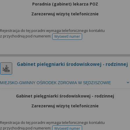
wyrażoną zgodę możesz w każdej chwili cofnąć,
Poradnia (gabinet) lekarza POZ
możesz też wycofać zgodę na przetwarzanie Twoich
danych tylko w niektórych celach. Jeżeli chcesz
Zarezerwuj wizytę telefonicznie
dowiedzieć się więcej lub chcesz przeprowadzić
konfigurację szczegółową, to możesz tego dokonać
Rejestracja do tej poradni wymaga telefonicznego kontaktu
za pomocą „Ustawień zaawansowanych”.
z przychodnią pod numerem:
Wyświetl numer
telefonu do rejestracji
Więcej informacji na temat wykorzystywania
narzędzi zewnętrznych w naszym serwisie
znajdziesz w Regulaminie Serwisu.
Gabinet pielęgniarki środowiskowej - rodzinnej
MIEJSKO-GMINNY OŚRODEK ZDROWIA W SĘDZISZOWIE
Gabinet pielęgniarki środowiskowej - rodzinnej
Zarezerwuj wizytę telefonicznie
Rejestracja do tej poradni wymaga telefonicznego kontaktu
z przychodnią pod numerem:
Wyświetl numer