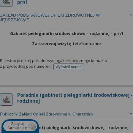
prn1
ZAKŁAD PODSTAWOWEJ OPIEKI ZDROWOTNEJ W
JĘDRZEJOWIE
Gabinet pielegniarki środowiskowo - rodzinnej - prn1
Zarezerwuj wizytę telefonicznie
Rejestracja do tej poradni wymaga telefonicznego kontaktu
z przychodnią pod numerem:
Wyświetl numer
telefonu do rejestracji
Poradnia (gabinet) pielęgniarki środowiskowej -
rodzinnej
Publiczny Zakład Opieki Zdrowotnej w Charsznicy
Zapytaj
Poradnia (gabinet) pielęgniarki środowiskowej - rodzinnej
farmaceutę