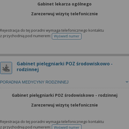
wyrażoną zgodę możesz w każdej chwili cofnąć,
Gabinet lekarza ogólnego
możesz też wycofać zgodę na przetwarzanie Twoich
danych tylko w niektórych celach. Jeżeli chcesz
Zarezerwuj wizytę telefonicznie
dowiedzieć się więcej lub chcesz przeprowadzić
konfigurację szczegółową, to możesz tego dokonać
Rejestracja do tej poradni wymaga telefonicznego kontaktu
za pomocą „Ustawień zaawansowanych”.
z przychodnią pod numerem:
Wyświetl numer
telefonu do rejestracji
Więcej informacji na temat wykorzystywania
narzędzi zewnętrznych w naszym serwisie
znajdziesz w Regulaminie Serwisu.
Gabinet pielęgniarki POZ środowiskowo -
rodzinnej
PORADNIA MEDYCYNY RODZINNEJ
Gabinet pielęgniarki POZ środowiskowo - rodzinnej
Zarezerwuj wizytę telefonicznie
Rejestracja do tej poradni wymaga telefonicznego kontaktu
z przychodnią pod numerem:
Wyświetl numer