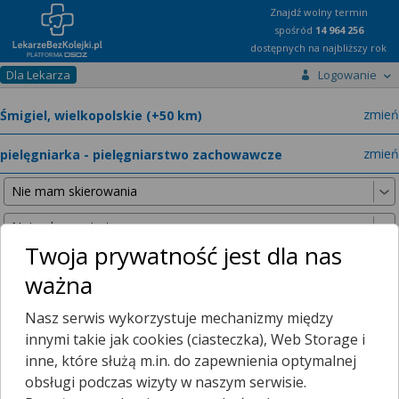
Znajdź wolny termin
spośród
14 964 256
dostępnych na najbliższy rok
Dla Lekarza
Logowanie
miast
zmień
specja
zmień
Twoja prywatność jest dla nas
ważna
Nie znaleźliśmy żadnych lekarzy w promieniu
25 km
, dlatego
Nasz serwis wykorzystuje mechanizmy między
zwiększyliśmy promień wyszukiwania do
50 km
.
innymi takie jak cookies (ciasteczka), Web Storage i
inne, które służą m.in. do zapewnienia optymalnej
obsługi podczas wizyty w naszym serwisie.