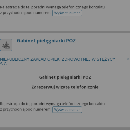
wyrażoną zgodę możesz w każdej chwili cofnąć,
możesz też wycofać zgodę na przetwarzanie Twoich
Rejestracja do tej poradni wymaga telefonicznego kontaktu
z przychodnią pod numerem:
Wyświetl numer
danych tylko w niektórych celach. Jeżeli chcesz
telefonu do rejestracji
dowiedzieć się więcej lub chcesz przeprowadzić
konfigurację szczegółową, to możesz tego dokonać
za pomocą „Ustawień zaawansowanych”.
Gabinet pielęgniarki POZ
Więcej informacji na temat wykorzystywania
narzędzi zewnętrznych w naszym serwisie
znajdziesz w Regulaminie Serwisu.
NIEPUBLICZNY ZAKŁAD OPIEKI ZDROWOTNEJ W STĘŻYCY
S.C.
Gabinet pielęgniarki POZ
Zarezerwuj wizytę telefonicznie
Rejestracja do tej poradni wymaga telefonicznego kontaktu
z przychodnią pod numerem:
Wyświetl numer
telefonu do rejestracji