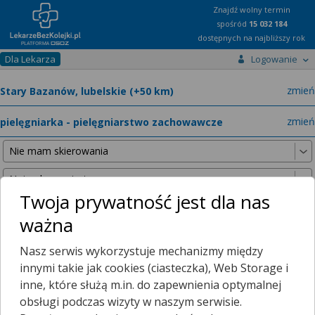
Znajdź wolny termin
spośród
15 032 184
dostępnych na najbliższy rok
Dla Lekarza
Logowanie
miast
zmień
specja
zmień
Twoja prywatność jest dla nas
ważna
Nie znaleźliśmy żadnych lekarzy w promieniu
25 km
, dlatego
Nasz serwis wykorzystuje mechanizmy między
zwiększyliśmy promień wyszukiwania do
50 km
.
innymi takie jak cookies (ciasteczka), Web Storage i
inne, które służą m.in. do zapewnienia optymalnej
obsługi podczas wizyty w naszym serwisie.