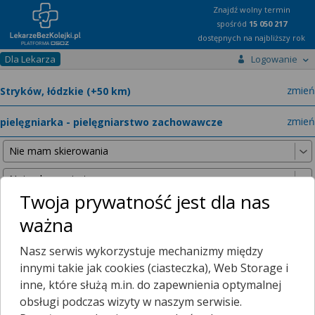
Znajdź wolny termin
spośród
15 050 217
dostępnych na najbliższy rok
Dla Lekarza
Logowanie
miast
zmień
specja
zmień
Twoja prywatność jest dla nas
ważna
Nie znaleźliśmy żadnych lekarzy w promieniu
25 km
, dlatego
Nasz serwis wykorzystuje mechanizmy między
zwiększyliśmy promień wyszukiwania do
50 km
.
innymi takie jak cookies (ciasteczka), Web Storage i
inne, które służą m.in. do zapewnienia optymalnej
obsługi podczas wizyty w naszym serwisie.