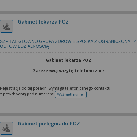
wyrażoną zgodę możesz w każdej chwili cofnąć,
możesz też wycofać zgodę na przetwarzanie Twoich
danych tylko w niektórych celach. Jeżeli chcesz
Gabinet lekarza POZ
dowiedzieć się więcej lub chcesz przeprowadzić
konfigurację szczegółową, to możesz tego dokonać
za pomocą „Ustawień zaawansowanych”.
SZPITAL GŁOWNO GRUPA ZDROWIE SPÓŁKA Z OGRANICZONĄ
Więcej informacji na temat wykorzystywania
ODPOWIEDZIALNOŚCIĄ
narzędzi zewnętrznych w naszym serwisie
Gabinet lekarza POZ
znajdziesz w Regulaminie Serwisu.
Zarezerwuj wizytę telefonicznie
Rejestracja do tej poradni wymaga telefonicznego kontaktu
z przychodnią pod numerem:
Wyświetl numer
telefonu do rejestracji
Gabinet pielęgniarki POZ