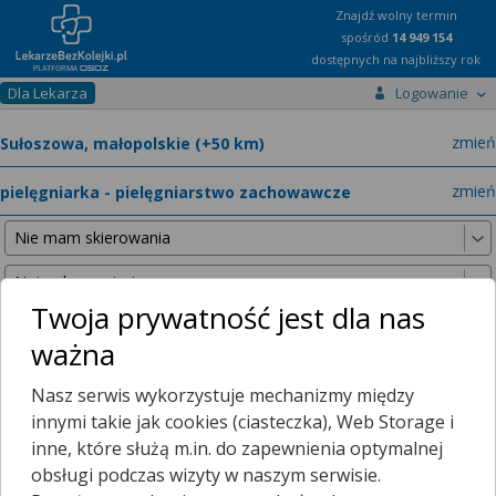
Znajdź wolny termin
spośród
14 949 154
dostępnych na najbliższy rok
Dla Lekarza
Logowanie
miast
zmień
specja
zmień
Twoja prywatność jest dla nas
ważna
Nie znaleźliśmy żadnych lekarzy w promieniu
25 km
, dlatego
Nasz serwis wykorzystuje mechanizmy między
zwiększyliśmy promień wyszukiwania do
50 km
.
innymi takie jak cookies (ciasteczka), Web Storage i
inne, które służą m.in. do zapewnienia optymalnej
obsługi podczas wizyty w naszym serwisie.