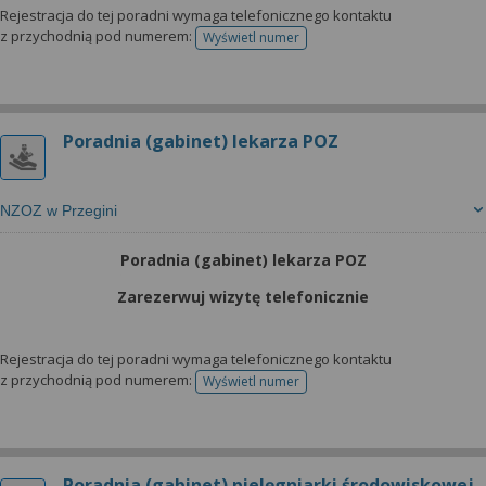
wyrażoną zgodę możesz w każdej chwili cofnąć,
Rejestracja do tej poradni wymaga telefonicznego kontaktu
możesz też wycofać zgodę na przetwarzanie Twoich
z przychodnią pod numerem:
Wyświetl numer
telefonu do rejestracji
danych tylko w niektórych celach. Jeżeli chcesz
dowiedzieć się więcej lub chcesz przeprowadzić
konfigurację szczegółową, to możesz tego dokonać
za pomocą „Ustawień zaawansowanych”.
Poradnia (gabinet) lekarza POZ
Więcej informacji na temat wykorzystywania
narzędzi zewnętrznych w naszym serwisie
NZOZ w Przegini
znajdziesz w Regulaminie Serwisu.
Poradnia (gabinet) lekarza POZ
Zarezerwuj wizytę telefonicznie
Rejestracja do tej poradni wymaga telefonicznego kontaktu
z przychodnią pod numerem:
Wyświetl numer
telefonu do rejestracji
Poradnia (gabinet) pielęgniarki środowiskowej -