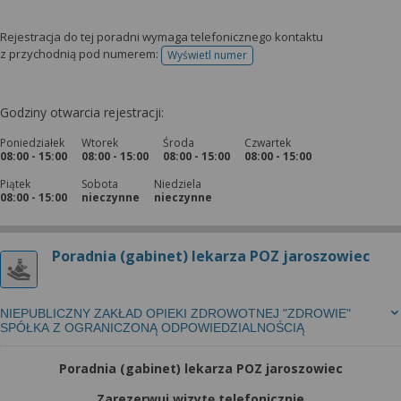
Rejestracja do tej poradni wymaga telefonicznego kontaktu
z przychodnią pod numerem:
Wyświetl numer
telefonu do rejestracji
Godziny otwarcia rejestracji:
Poniedziałek
Wtorek
Środa
Czwartek
08:00 - 15:00
08:00 - 15:00
08:00 - 15:00
08:00 - 15:00
Piątek
Sobota
Niedziela
08:00 - 15:00
nieczynne
nieczynne
Poradnia (gabinet) lekarza POZ jaroszowiec
NIEPUBLICZNY ZAKŁAD OPIEKI ZDROWOTNEJ "ZDROWIE"
SPÓŁKA Z OGRANICZONĄ ODPOWIEDZIALNOŚCIĄ
Poradnia (gabinet) lekarza POZ jaroszowiec
Zarezerwuj wizytę telefonicznie