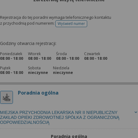
wyrażoną zgodę możesz w każdej chwili cofnąć,
możesz też wycofać zgodę na przetwarzanie Twoich
danych tylko w niektórych celach. Jeżeli chcesz
Rejestracja do tej poradni wymaga telefonicznego kontaktu
dowiedzieć się więcej lub chcesz przeprowadzić
z przychodnią pod numerem:
Wyświetl numer
telefonu do rejestracji
konfigurację szczegółową, to możesz tego dokonać
za pomocą „Ustawień zaawansowanych”.
Godziny otwarcia rejestracji:
Więcej informacji na temat wykorzystywania
narzędzi zewnętrznych w naszym serwisie
Poniedziałek
Wtorek
Środa
Czwartek
08:00 - 18:00
08:00 - 18:00
08:00 - 18:00
08:00 - 18:00
znajdziesz w Regulaminie Serwisu.
Piątek
Sobota
Niedziela
08:00 - 18:00
nieczynne
nieczynne
Poradnia ogólna
MIEJSKA PRZYCHODNIA LEKARSKA NR II NIEPUBLICZNY
ZAKŁAD OPIEKI ZDROWOTNEJ SPÓŁKA Z OGRANICZONĄ
ODPOWIEDZIALNOŚCIĄ
Poradnia ogólna