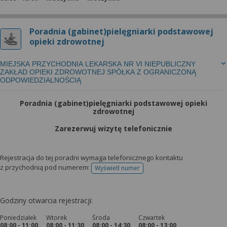
Poradnia (gabinet)pielęgniarki podstawowej
opieki zdrowotnej
MIEJSKA PRZYCHODNIA LEKARSKA NR VI NIEPUBLICZNY
ZAKŁAD OPIEKI ZDROWOTNEJ SPÓŁKA Z OGRANICZONĄ
ODPOWIEDZIALNOŚCIĄ
Poradnia (gabinet)pielęgniarki podstawowej opieki
zdrowotnej
Zarezerwuj wizytę telefonicznie
Rejestracja do tej poradni wymaga telefonicznego kontaktu
z przychodnią pod numerem:
Wyświetl numer
telefonu do rejestracji
Godziny otwarcia rejestracji:
Poniedziałek
Wtorek
Środa
Czwartek
08:00 - 11:00
08:00 - 11:30
08:00 - 14:30
08:00 - 13:00