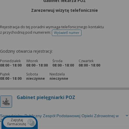
Gabinet lekarza POZ
Zarezerwuj wizytę telefonicznie
Rejestracja do tej poradni wymaga telefonicznego kontaktu
z przychodnią pod numerem:
Wyświetl numer
telefonu do rejestracji
Godziny otwarcia rejestracji:
Poniedziałek
Wtorek
Środa
Czwartek
08:00 - 18:00
08:00 - 18:00
08:00 - 18:00
08:00 - 18:00
Piątek
Sobota
Niedziela
08:00 - 18:00
nieczynne
nieczynne
Gabinet pielęgniarki POZ
Samodzielny Publiczny Zespół Podstawowej Opieki Zdrowotnej w
Zapytaj
Zagórzu
farmaceutę