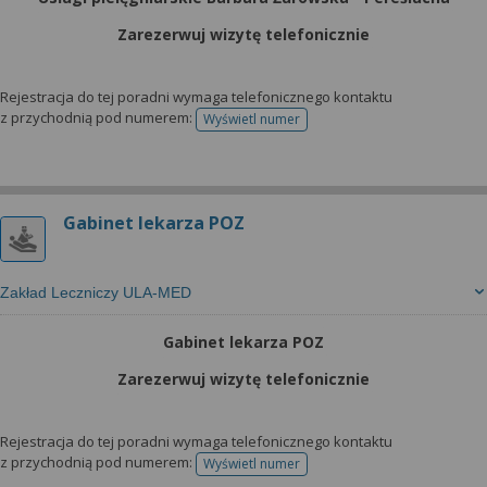
wyrażoną zgodę możesz w każdej chwili cofnąć,
możesz też wycofać zgodę na przetwarzanie Twoich
Zarezerwuj wizytę telefonicznie
danych tylko w niektórych celach. Jeżeli chcesz
dowiedzieć się więcej lub chcesz przeprowadzić
Rejestracja do tej poradni wymaga telefonicznego kontaktu
konfigurację szczegółową, to możesz tego dokonać
z przychodnią pod numerem:
Wyświetl numer
telefonu do rejestracji
za pomocą „Ustawień zaawansowanych”.
Więcej informacji na temat wykorzystywania
narzędzi zewnętrznych w naszym serwisie
znajdziesz w Regulaminie Serwisu.
Gabinet lekarza POZ
Zakład Leczniczy ULA-MED
Gabinet lekarza POZ
Zarezerwuj wizytę telefonicznie
Rejestracja do tej poradni wymaga telefonicznego kontaktu
z przychodnią pod numerem:
Wyświetl numer
telefonu do rejestracji