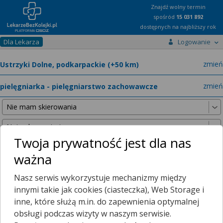
Znajdź wolny termin
spośród
15 031 892
dostępnych na najbliższy rok
Dla Lekarza
Logowanie
miast
zmień
specja
zmień
Twoja prywatność jest dla nas
ważna
Nie znaleźliśmy żadnych lekarzy w promieniu
25 km
, dlatego
Nasz serwis wykorzystuje mechanizmy między
zwiększyliśmy promień wyszukiwania do
50 km
.
innymi takie jak cookies (ciasteczka), Web Storage i
inne, które służą m.in. do zapewnienia optymalnej
obsługi podczas wizyty w naszym serwisie.