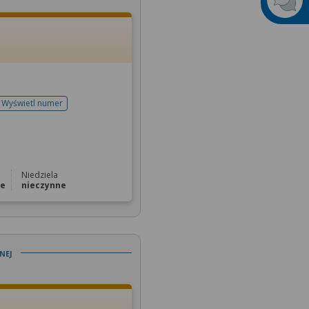
Wyświetl numer
telefonu do rejestracji
Niedziela
ne
nieczynne
nej