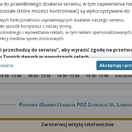
dna do prawidłowego działania serwisu, w tym zapewnienia 
Zarezerwuj wizytę telefonicznie
zostałe (które możesz kontrolować) są wykorzystywane do:
wych funkcjonalności usprawniających działanie naszego serwisu,
jaki sposób korzystasz z naszej strony,
ośredniego i wyświetlania reklam, w tym reklam spersonalizowanych
unkcji mediów społecznościowych.
tej poradni wymaga telefonicznego kontaktu z przychodnią pod numerem:
 i przechodzę do serwisu”, aby wyrazić zgodę na przetwa
w Twoich danych w powyższych celach.
a rejestracji:
sowane
Akceptuję i pr
nie zgody jest dobrowolne, a wyrażoną zgodę możesz w każd
Wtorek
Środa
Czwartek
Piątek
Sobota
zgodę na przetwarzanie Twoich danych tylko w niektórych ce
10:30 - 12:00
08:00 - 12:00
10:30 - 12:00
10:30 - 12:00
nieczyn
cej lub chcesz przeprowadzić konfigurację szczegółową, to 
eń zaawansowanych”.
na temat wykorzystywania narzędzi zewnętrznych w naszym se
isu.
Poradnia (gabinet) Lekarza POZ Zgorzelec Ul. Lubańs
Zarezerwuj wizytę telefonicznie