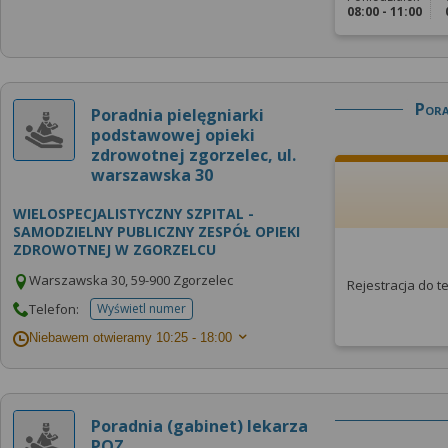
08:00 - 11:00
Pora
Poradnia pielęgniarki
podstawowej opieki
zdrowotnej zgorzelec, ul.
warszawska 30
WIELOSPECJALISTYCZNY SZPITAL -
SAMODZIELNY PUBLICZNY ZESPÓŁ OPIEKI
ZDROWOTNEJ W ZGORZELCU
Warszawska 30, 59-900 Zgorzelec
Rejestracja do 
Telefon:
Wyświetl numer
telefonu do placowki
Niebawem otwieramy
10:25 - 18:00
Poradnia (gabinet) lekarza
POZ