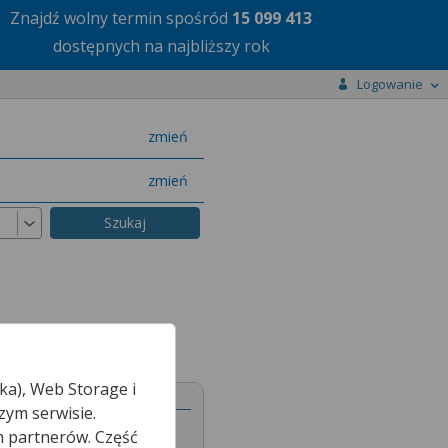
Znajdź wolny termin
spośród
15 099 413
dostępnych na najbliższy rok
Logowanie
miasto
zmień
specjalizację
zmień
ka), Web Storage i
Lubańska 11 - 12
zym serwisie.
h partnerów. Część