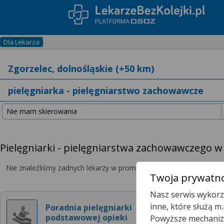
Dla Lekarza
Pielęgniarki - pielęgniarstwa zachowawczego w
Nie znaleźliśmy żadnych lekarzy w promieniu
25 km
, dlatego zwię
Twoja prywatno
Nasz serwis wykorzy
Porad
inne, które służą m
Poradnia pielęgniarki
podstawowej opieki
Powyższe mechanizm