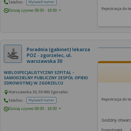
Telefon:
Wyświetl numer
telefonu do placowki
Rejestracja do 
Dzisiaj czynne
08:00 - 18:00
Poradnia (gabinet) lekarza
POZ - zgorzelec, ul.
warszawska 30
WIELOSPECJALISTYCZNY SZPITAL -
SAMODZIELNY PUBLICZNY ZESPÓŁ OPIEKI
ZDROWOTNEJ W ZGORZELCU
Warszawska 30, 59-900 Zgorzelec
Rejestracja do 
Telefon:
Wyświetl numer
telefonu do placowki
Dzisiaj czynne
08:00 - 18:00
Godziny otwarci
Poniedziałek