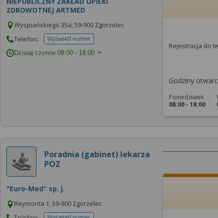
NIEPUBLICZNY ZAKŁAD OPIEKI
ZDROWOTNEJ ARTMED
Wyspiańskiego 35a, 59-900 Zgorzelec
Telefon:
Wyświetl numer
telefonu do placowki
Rejestracja do 
Dzisiaj czynne
08:00 - 18:00
Godziny otwarci
Poniedziałek
08:00 - 18:00
Poradnia (gabinet) lekarza
POZ
"Euro-Med" sp. j.
Reymonta 1, 59-900 Zgorzelec
Telefon:
Wyświetl numer