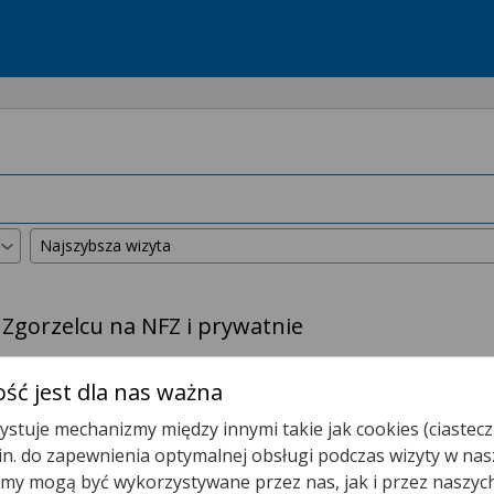
 Zgorzelcu na NFZ i prywatnie
kszyliśmy promień wyszukiwania do
50 km
.
ść jest dla nas ważna
stuje mechanizmy między innymi takie jak cookies (ciastecz
nia Pielęgniarki Podstawowej Opieki Zdrowotnej Zgorzelec, Ul. 
.in. do zapewnienia optymalnej obsługi podczas wizyty w nas
y mogą być wykorzystywane przez nas, jak i przez naszyc