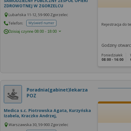
SAMODZIELNY PUBLICZNY ZESPÓŁ OPIEKI
ZDROWOTNEJ W ZGORZELCU
Lubańska 11-12, 59-900 Zgorzelec
Telefon:
Wyświetl numer
Rejestracja do 
telefonu do placowki
Dzisiaj czynne
08:00 - 18:00
Godziny otwarci
Poniedziałek
08:00 - 16:00
Poradnia(gabinet)lekarza
POZ
Medica s.c. Piotrowska Agata, Kurzyńska
Izabela, Kraczko Andrzej,
Warszawska 30, 59-900 Zgorzelec