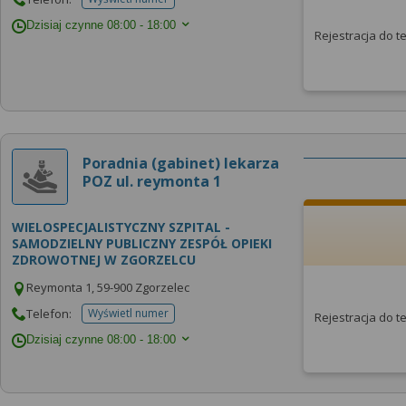
telefonu do placowki
Dzisiaj czynne
08:00 - 18:00
Rejestracja do 
Poradnia (gabinet) lekarza
POZ ul. reymonta 1
WIELOSPECJALISTYCZNY SZPITAL -
SAMODZIELNY PUBLICZNY ZESPÓŁ OPIEKI
ZDROWOTNEJ W ZGORZELCU
Reymonta 1, 59-900 Zgorzelec
Telefon:
Wyświetl numer
Rejestracja do 
telefonu do placowki
Dzisiaj czynne
08:00 - 18:00