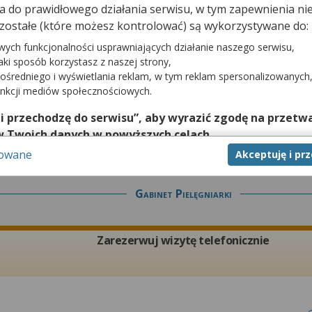
dna do prawidłowego działania serwisu, w tym zapewnienia 
Zarezerwuj wizytę telefonicznie
zostałe (które możesz kontrolować) są wykorzystywane do:
wych funkcjonalności usprawniających działanie naszego serwisu,
jaki sposób korzystasz z naszej strony,
ośredniego i wyświetlania reklam, w tym reklam spersonalizowanych
unkcji mediów społecznościowych.
tej poradni wymaga telefonicznego kontaktu z przychodnią pod numerem:
 i przechodzę do serwisu”, aby wyrazić zgodę na przetwa
w Twoich danych w powyższych celach.
sowane
Akceptuję i pr
nie zgody jest dobrowolne, a wyrażoną zgodę możesz w każd
zgodę na przetwarzanie Twoich danych tylko w niektórych ce
cej lub chcesz przeprowadzić konfigurację szczegółową, to 
Gabinet Pielęgniarki
eń zaawansowanych”.
na temat wykorzystywania narzędzi zewnętrznych w naszym se
Zarezerwuj wizytę telefonicznie
isu.