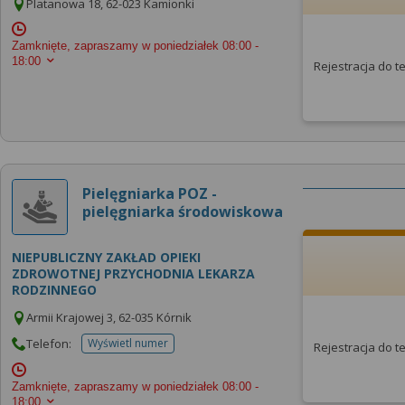
Platanowa 18, 62-023 Kamionki
Zamknięte, zapraszamy w poniedziałek
08:00 -
18:00
Rejestracja do 
Pielęgniarka POZ -
pielęgniarka środowiskowa
NIEPUBLICZNY ZAKŁAD OPIEKI
ZDROWOTNEJ PRZYCHODNIA LEKARZA
RODZINNEGO
Armii Krajowej 3, 62-035 Kórnik
Telefon:
Wyświetl numer
Rejestracja do 
telefonu do placowki
Zamknięte, zapraszamy w poniedziałek
08:00 -
18:00