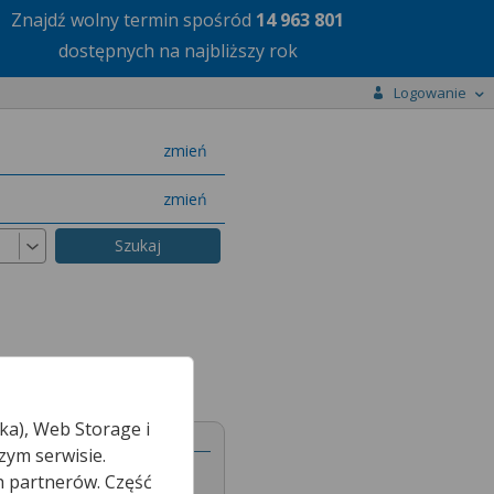
Znajdź wolny termin
spośród
14 963 801
dostępnych na najbliższy rok
Logowanie
miasto
zmień
specjalizację
zmień
ka), Web Storage i
zym serwisie.
h partnerów. Część