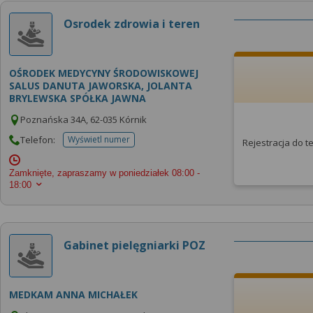
Osrodek zdrowia i teren
OŚRODEK MEDYCYNY ŚRODOWISKOWEJ
SALUS DANUTA JAWORSKA, JOLANTA
BRYLEWSKA SPÓŁKA JAWNA
Poznańska 34A, 62-035 Kórnik
Telefon:
Wyświetl numer
Rejestracja do 
telefonu do placowki
Zamknięte, zapraszamy w poniedziałek
08:00 -
18:00
Gabinet pielęgniarki POZ
MEDKAM ANNA MICHAŁEK