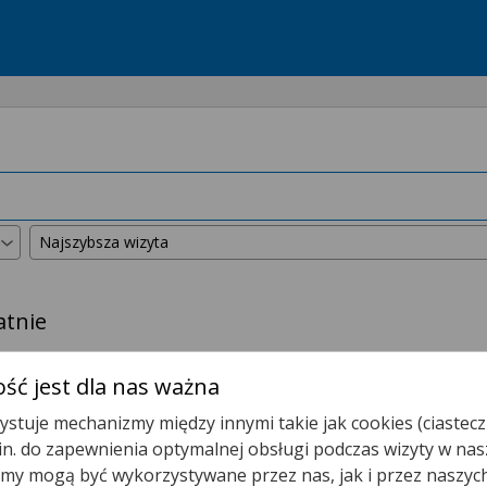
atnie
kszyliśmy promień wyszukiwania do
50 km
.
ść jest dla nas ważna
stuje mechanizmy między innymi takie jak cookies (ciastecz
Gabinet Pielęgniarki Środowiskowej
.in. do zapewnienia optymalnej obsługi podczas wizyty w nas
y mogą być wykorzystywane przez nas, jak i przez naszyc