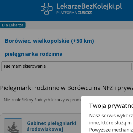
Dla Lekarza
Pielęgniarki rodzinne w Borówcu na NFZ i pryw
Nie znaleźliśmy żadnych lekarzy w promieniu
25 km
, dlatego zwię
Twoja prywatno
Nasz serwis wykorzy
inne, które służą m
Gabinet pielęgniarki
środowiskowej
Powyższe mechanizm