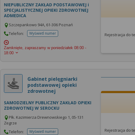
NIEPUBLICZNY ZAKŁAD PODSTAWOWEJ i
SPECJALISTYCZNEJ OPIEKI ZDROWOTNEJ
ADMEDICA
Szczepankowo 94A, 61-306 Poznań
Telefon:
Wyświetl numer
Rejestracja do 
telefonu do placowki
Zamknięte, zapraszamy w poniedziałek
08:00 -
18:00
Gabinet pielęgniarki
podstawowej opieki
zdrowotnej
SAMODZIELNY PUBLICZNY ZAKŁAD OPIEKI
ZDROWOTNEJ W SEROCKU
Płk. Kazimierza Drewnowskiego 1, 05-131
Zegrze
Rejestracja do 
Telefon:
Wyświetl numer
telefonu do placowki