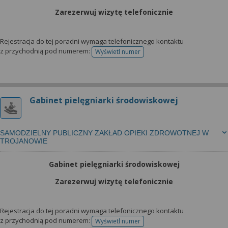
wyrażoną zgodę możesz w każdej chwili cofnąć,
możesz też wycofać zgodę na przetwarzanie Twoich
Zarezerwuj wizytę telefonicznie
danych tylko w niektórych celach. Jeżeli chcesz
dowiedzieć się więcej lub chcesz przeprowadzić
Rejestracja do tej poradni wymaga telefonicznego kontaktu
konfigurację szczegółową, to możesz tego dokonać
z przychodnią pod numerem:
Wyświetl numer
telefonu do rejestracji
za pomocą „Ustawień zaawansowanych”.
Więcej informacji na temat wykorzystywania
narzędzi zewnętrznych w naszym serwisie
Gabinet pielęgniarki środowiskowej
znajdziesz w Regulaminie Serwisu.
SAMODZIELNY PUBLICZNY ZAKŁAD OPIEKI ZDROWOTNEJ W
TROJANOWIE
Gabinet pielęgniarki środowiskowej
Zarezerwuj wizytę telefonicznie
Rejestracja do tej poradni wymaga telefonicznego kontaktu
z przychodnią pod numerem:
Wyświetl numer
telefonu do rejestracji