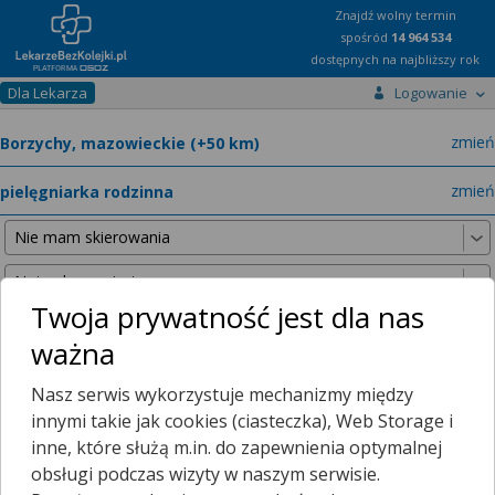
Znajdź wolny termin
spośród
14 964 534
dostępnych na najbliższy rok
Dla Lekarza
Logowanie
miast
zmień
specja
zmień
Twoja prywatność jest dla nas
ważna
Nie znaleźliśmy żadnych lekarzy w promieniu
25 km
, dlatego
Nasz serwis wykorzystuje mechanizmy między
zwiększyliśmy promień wyszukiwania do
50 km
.
innymi takie jak cookies (ciasteczka), Web Storage i
inne, które służą m.in. do zapewnienia optymalnej
obsługi podczas wizyty w naszym serwisie.