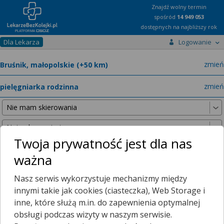
Znajdź wolny termin
spośród
14 949 053
dostępnych na najbliższy rok
Dla Lekarza
Logowanie
miast
zmień
specja
zmień
Twoja prywatność jest dla nas
ważna
Nie znaleźliśmy żadnych lekarzy w promieniu
25 km
, dlatego
Nasz serwis wykorzystuje mechanizmy między
zwiększyliśmy promień wyszukiwania do
50 km
.
innymi takie jak cookies (ciasteczka), Web Storage i
inne, które służą m.in. do zapewnienia optymalnej
obsługi podczas wizyty w naszym serwisie.