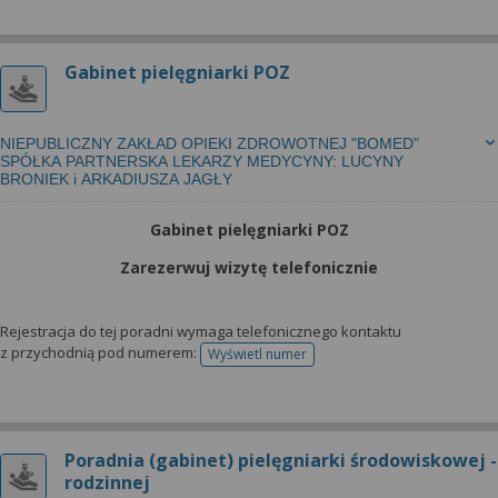
wyrażoną zgodę możesz w każdej chwili cofnąć,
możesz też wycofać zgodę na przetwarzanie Twoich
danych tylko w niektórych celach. Jeżeli chcesz
Gabinet pielęgniarki POZ
dowiedzieć się więcej lub chcesz przeprowadzić
konfigurację szczegółową, to możesz tego dokonać
za pomocą „Ustawień zaawansowanych”.
NIEPUBLICZNY ZAKŁAD OPIEKI ZDROWOTNEJ "BOMED"
SPÓŁKA PARTNERSKA LEKARZY MEDYCYNY: LUCYNY
Więcej informacji na temat wykorzystywania
BRONIEK i ARKADIUSZA JAGŁY
narzędzi zewnętrznych w naszym serwisie
znajdziesz w Regulaminie Serwisu.
Gabinet pielęgniarki POZ
Zarezerwuj wizytę telefonicznie
Rejestracja do tej poradni wymaga telefonicznego kontaktu
z przychodnią pod numerem:
Wyświetl numer
telefonu do rejestracji
Poradnia (gabinet) pielęgniarki środowiskowej -
rodzinnej