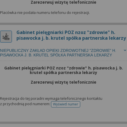
wyrażoną zgodę możesz w każdej chwili cofnąć,
Zarezerwuj wizytę telefonicznie
możesz też wycofać zgodę na przetwarzanie Twoich
Placówka nie podała numeru telefonu do rejestracji.
danych tylko w niektórych celach. Jeżeli chcesz
dowiedzieć się więcej lub chcesz przeprowadzić
konfigurację szczegółową, to możesz tego dokonać
Gabinet pielęgniarki POZ nzoz "zdrowie" h.
za pomocą „Ustawień zaawansowanych”.
pisawocka j. b. krutel spółka partnerska lekarzy
Więcej informacji na temat wykorzystywania
narzędzi zewnętrznych w naszym serwisie
NIEPUBLICZNY ZAKŁAD OPIEKI ZDROWOTNEJ "ZDROWIE" H.
PISAWOCKA J. B. KRUTEL SPÓŁKA PARTNERSKA LEKARZY
znajdziesz w Regulaminie Serwisu.
Gabinet pielęgniarki POZ nzoz "zdrowie" h. pisawocka j. b.
krutel spółka partnerska lekarzy
Zarezerwuj wizytę telefonicznie
Rejestracja do tej poradni wymaga telefonicznego kontaktu
z przychodnią pod numerem:
Wyświetl numer
telefonu do rejestracji