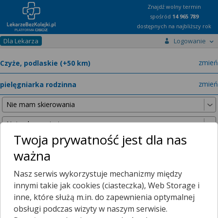
Znajdź wolny termin
spośród
14 965 789
dostępnych na najbliższy rok
Dla Lekarza
Logowanie
miast
zmień
specja
zmień
Twoja prywatność jest dla nas
ważna
Nie znaleźliśmy żadnych lekarzy w promieniu
25 km
, dlatego
Nasz serwis wykorzystuje mechanizmy między
zwiększyliśmy promień wyszukiwania do
50 km
.
innymi takie jak cookies (ciasteczka), Web Storage i
inne, które służą m.in. do zapewnienia optymalnej
obsługi podczas wizyty w naszym serwisie.