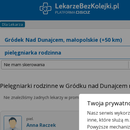
Dla Lekarza
Pielęgniarki rodzinne w Gródku nad Dunajcem 
Nie znaleźliśmy żadnych lekarzy w promieniu
25 km
, dlatego zwię
Twoja prywatno
Nasz serwis wykorzy
piel.
inne, które służą m
Anna Raczek
Powyższe mechanizm