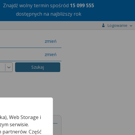
Znajdź wolny termin
spośród
15 099 555
dostępnych na najbliższy rok
Logowanie
miasto
zmień
specjalizację
zmień
ka), Web Storage i
nej
zym serwisie.
h partnerów. Część