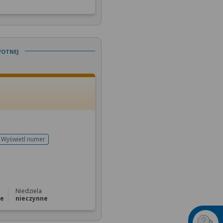
wotnej
Wyświetl numer
telefonu do rejestracji
Niedziela
ne
nieczynne