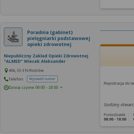
Poradnia (gabinet)
pielęgniarki podstawowej
opieki zdrowotnej
Niepubliczny Zakład Opieki Zdrowotnej
"ALMED" Wiecek Aleksander
406, 33-316 Rożnów
Telefon:
Wyświetl numer
telefonu do placowki
Rejestracja do 
Dzisiaj czynne
08:00 - 18:00
Godziny otwarci
Poniedziałek
08:00 - 18:00