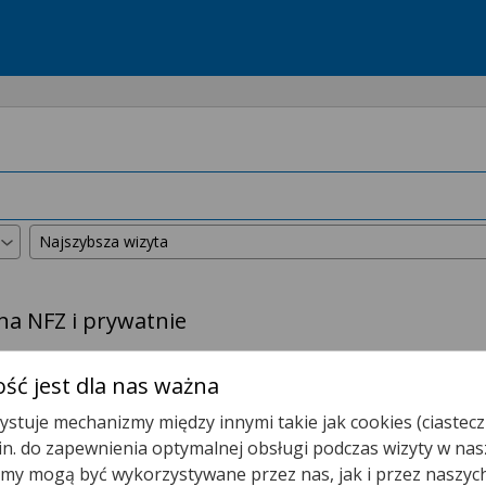
na NFZ i prywatnie
kszyliśmy promień wyszukiwania do
50 km
.
ść jest dla nas ważna
stuje mechanizmy między innymi takie jak cookies (ciastecz
Poradnia (gabinet) Pielęgniarki Środowiskowej - Rodzin
.in. do zapewnienia optymalnej obsługi podczas wizyty w nas
y mogą być wykorzystywane przez nas, jak i przez naszyc