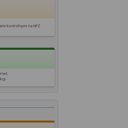
tami kontrolnymi na NFZ
rnet.
cji.