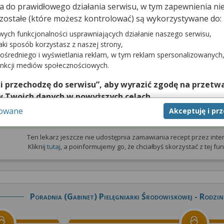
dna do prawidłowego działania serwisu, w tym zapewnienia 
zostałe (które możesz kontrolować) są wykorzystywane do:
prywatna
Wizyta NFZ
wych funkcjonalności usprawniających działanie naszego serwisu,
jaki sposób korzystasz z naszej strony,
tępnia terminarza
Lekarz nie udostępnia terminarza
z wizyt
ośredniego i wyświetlania reklam, w tym reklam spersonalizowanych
 prywatnymi
unkcji mediów społecznościowych.
 i przechodzę do serwisu”, aby wyrazić zgodę na przetwa
w Twoich danych w powyższych celach.
sowane
Akceptuję i pr
nie zgody jest dobrowolne, a wyrażoną zgodę możesz w każd
Zamów receptę
zgodę na przetwarzanie Twoich danych tylko w niektórych ce
cej lub chcesz przeprowadzić konfigurację szczegółową, to 
Ten lekarz jeszcze nie udostępnia zamawiania recept przez inter
Kliknij
tutaj
, a poinformujemy go, że chciałbyś skorzystać z tej funk
eń zaawansowanych”.
na temat wykorzystywania narzędzi zewnętrznych w naszym se
isu.
Poradnia (gabinet) Pielęgniarki Środowiskowej - Rodzin