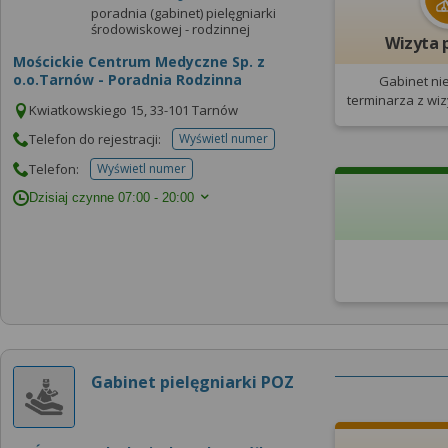
poradnia (gabinet) pielęgniarki
środowiskowej - rodzinnej
Wizyta 
Mościckie Centrum Medyczne Sp. z
o.o.Tarnów - Poradnia Rodzinna
Gabinet ni
terminarza
z wi
Kwiatkowskiego 15, 33-101 Tarnów
Telefon do rejestracji:
Wyświetl numer
telefonu do rejestracji
Telefon:
Wyświetl numer
telefonu do placowki
Dzisiaj czynne
07:00 - 20:00
Gabinet pielęgniarki POZ