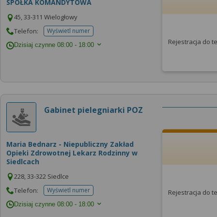
SPÓŁKA KOMANDYTOWA
45, 33-311 Wielogłowy
Telefon:
Wyświetl numer
telefonu do placowki
Rejestracja do 
Dzisiaj czynne
08:00 - 18:00
Gabinet pielegniarki POZ
Maria Bednarz - Niepubliczny Zakład
Opieki Zdrowotnej Lekarz Rodzinny w
Siedlcach
228, 33-322 Siedlce
Telefon:
Wyświetl numer
Rejestracja do 
telefonu do placowki
Dzisiaj czynne
08:00 - 18:00