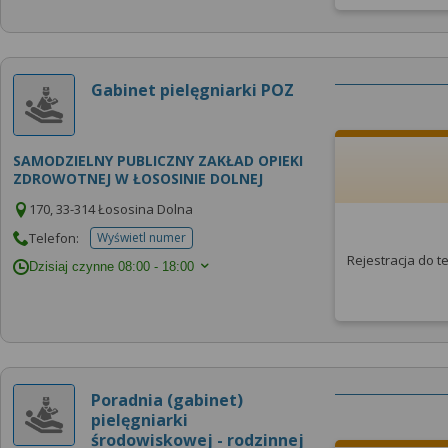
Gabinet pielęgniarki POZ
SAMODZIELNY PUBLICZNY ZAKŁAD OPIEKI
ZDROWOTNEJ W ŁOSOSINIE DOLNEJ
170, 33-314 Łososina Dolna
Telefon:
Wyświetl numer
telefonu do placowki
Rejestracja do 
Dzisiaj czynne
08:00 - 18:00
Poradnia (gabinet)
pielęgniarki
środowiskowej - rodzinnej