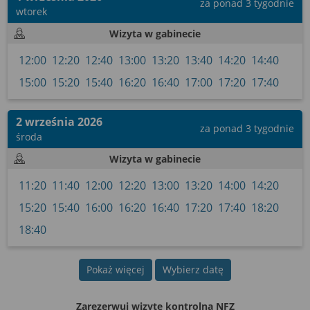
wyrażoną zgodę możesz w każdej chwili cofnąć,
za ponad 3 tygodnie
wtorek
możesz też wycofać zgodę na przetwarzanie Twoich
danych tylko w niektórych celach. Jeżeli chcesz
Wizyta w gabinecie
dowiedzieć się więcej lub chcesz przeprowadzić
12:00
12:20
12:40
13:00
13:20
13:40
14:20
14:40
konfigurację szczegółową, to możesz tego dokonać
15:00
15:20
15:40
16:20
16:40
17:00
17:20
17:40
za pomocą „Ustawień zaawansowanych”.
Więcej informacji na temat wykorzystywania
2 września 2026
narzędzi zewnętrznych w naszym serwisie znajdziesz
za ponad 3 tygodnie
środa
w Regulaminie Serwisu.
Wizyta w gabinecie
11:20
11:40
12:00
12:20
13:00
13:20
14:00
14:20
15:20
15:40
16:00
16:20
16:40
17:20
17:40
18:20
18:40
Pokaż więcej
Wybierz datę
Zarezerwuj wizytę kontrolną NFZ