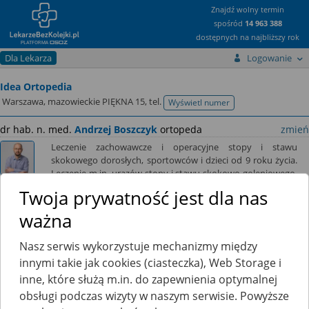
Znajdź wolny termin
spośród
14 963 388
dostępnych na najbliższy rok
Dla Lekarza
Logowanie
Idea Ortopedia
Warszawa, mazowieckie PIĘKNA 15,
tel.
Wyświetl numer
telefonu
dr hab. n. med.
Andrzej Boszczyk
ortopeda
zmień
Leczenie zachowawcze i operacyjne stopy i stawu
skokowego dorosłych, sportowców i dzieci od 9 roku życia.
Leczenie m.in. urazów stopy i stawu skokowo-goleniowego,
ścięgna Achillesa, haluksów, pięty Haglunda, ostrogi
Twoja prywatność jest dla nas
piętowej, nerwiaka Mortona czy paluchów sztywniejących.
ważna
Nasz serwis wykorzystuje mechanizmy między
innymi takie jak cookies (ciasteczka), Web Storage i
Ten lekarz jeszcze nie udostępnia zamawiania recept przez
internet.
inne, które służą m.in. do zapewnienia optymalnej
obsługi podczas wizyty w naszym serwisie. Powyższe
Kliknij
tutaj
, a poinformujemy go, że chciałbyś skorzystać z tej