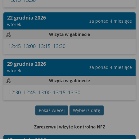
13:15
13:30
wyrażoną zgodę możesz w każdej chwili cofnąć,
możesz też wycofać zgodę na przetwarzanie Twoich
danych tylko w niektórych celach. Jeżeli chcesz
22 grudnia 2026
za ponad 4 miesiące
dowiedzieć się więcej lub chcesz przeprowadzić
wtorek
konfigurację szczegółową, to możesz tego dokonać
Wizyta w gabinecie
za pomocą „Ustawień zaawansowanych”.
12:45
13:00
13:15
13:30
Więcej informacji na temat wykorzystywania
narzędzi zewnętrznych w naszym serwisie znajdziesz
w Regulaminie Serwisu.
29 grudnia 2026
za ponad 4 miesiące
wtorek
Wizyta w gabinecie
12:30
12:45
13:00
13:15
13:30
Pokaż więcej
Wybierz datę
Zarezerwuj wizytę kontrolną NFZ