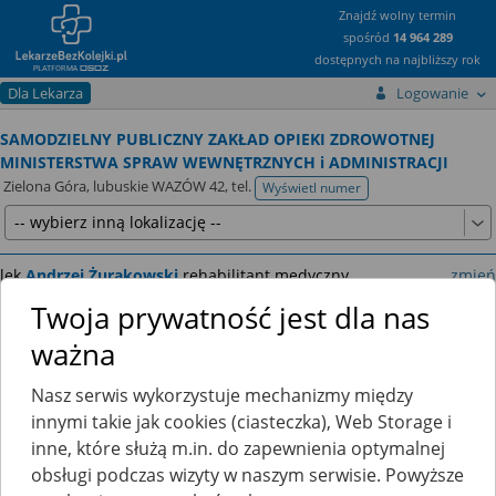
Znajdź wolny termin
spośród
14 964 289
dostępnych na najbliższy rok
Dla Lekarza
Logowanie
SAMODZIELNY PUBLICZNY ZAKŁAD OPIEKI ZDROWOTNEJ
MINISTERSTWA SPRAW WEWNĘTRZNYCH i ADMINISTRACJI
Zielona Góra, lubuskie WAZÓW 42,
tel.
Wyświetl numer
telefonu
lek.
Andrzej Żurakowski
rehabilitant medyczny
zmień
LEKARZ - SPECJALISTA REHABILITACJI MEDYCZNEJ
Twoja prywatność jest dla nas
ważna
Nasz serwis wykorzystuje mechanizmy między
innymi takie jak cookies (ciasteczka), Web Storage i
Ten lekarz jeszcze nie udostępnia zamawiania recept przez
inne, które służą m.in. do zapewnienia optymalnej
internet.
obsługi podczas wizyty w naszym serwisie. Powyższe
Kliknij
tutaj
, a poinformujemy go, że chciałbyś skorzystać z tej