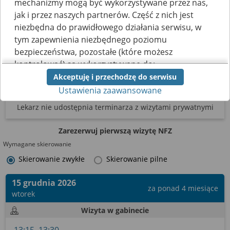
mechanizmy mogą być wykorzystywane przez nas,
funkcji.
jak i przez naszych partnerów. Część z nich jest
niezbędna do prawidłowego działania serwisu, w
tym zapewnienia niezbędnego poziomu
Terminarz
Filtrowanie wyników
bezpieczeństwa, pozostałe (które możesz
Zarezerwuj wizytę prywatną
kontrolować) są wykorzystywane do:
Akceptuję i przechodzę do serwisu
obsługi dodatkowych funkcjonalności
brak terminów
Ustawienia zaawansowane
usprawniających działanie naszego serwisu,
analizy tego, w jaki sposób korzystasz z naszej
Lekarz nie udostępnia terminarza
z wizytami prywatnymi
strony,
marketingu bezpośredniego i wyświetlania reklam,
Zarezerwuj pierwszą wizytę NFZ
w tym reklam spersonalizowanych,
Wymagane skierowanie
udostępniania funkcji mediów społecznościowych.
Skierowanie zwykłe
Skierowanie pilne
Kliknij „Akceptuję i przechodzę do serwisu”, aby
wyrazić zgodę na przetwarzanie przez nas i
15 grudnia 2026
za ponad 4 miesiące
naszych partnerów Twoich danych w
wtorek
powyższych celach.
Wizyta w gabinecie
Pamiętaj, że wyrażenie zgody jest dobrowolne, a