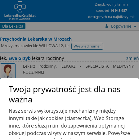
Znajdź wolny termin
spośród
14 948 987
dostępnych na najbliższy rok
Dla Lekarza
Logowanie
Przychodnia Lekarska w Mrozach
Mrozy, mazowieckie WILLOWA 12,
tel.
Wyświetl numer
telefonu
lek.
Ewa Grzyb
lekarz rodzinny
zmień
Lekarz rodzinny, LEKARZ - SPECJALISTA MEDYCYNY
RODZINNEJ
Twoja prywatność jest dla nas
ważna
Ten lekarz jeszcze nie udostępnia zamawiania recept przez
Nasz serwis wykorzystuje mechanizmy między
internet.
innymi takie jak cookies (ciasteczka), Web Storage i
Kliknij
tutaj
, a poinformujemy go, że chciałbyś skorzystać z tej
inne, które służą m.in. do zapewnienia optymalnej
funkcji.
obsługi podczas wizyty w naszym serwisie. Powyższe