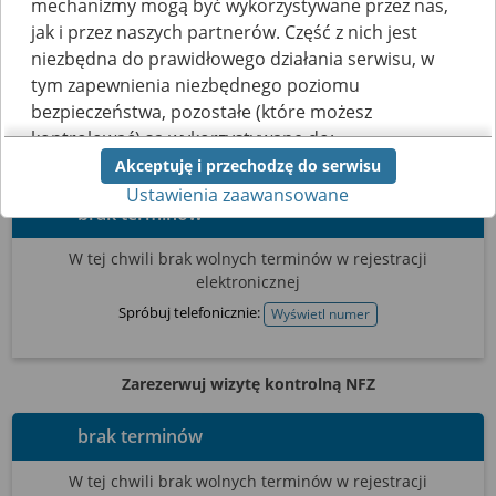
mechanizmy mogą być wykorzystywane przez nas,
Terminarz
Filtrowanie wyników
jak i przez naszych partnerów. Część z nich jest
niezbędna do prawidłowego działania serwisu, w
Tylko dla pacjentów zadeklarowanych do Przychodni
tym zapewnienia niezbędnego poziomu
Lekarskiej PULS w Mrozach
bezpieczeństwa, pozostałe (które możesz
kontrolować) są wykorzystywane do:
Zarezerwuj wizytę prywatną
Akceptuję i przechodzę do serwisu
obsługi dodatkowych funkcjonalności
Ustawienia zaawansowane
usprawniających działanie naszego serwisu,
brak terminów
analizy tego, w jaki sposób korzystasz z naszej
strony,
W tej chwili brak wolnych terminów w rejestracji
marketingu bezpośredniego i wyświetlania reklam,
elektronicznej
w tym reklam spersonalizowanych,
udostępniania funkcji mediów społecznościowych.
Spróbuj telefonicznie:
Wyświetl numer
telefonu
Kliknij „Akceptuję i przechodzę do serwisu”, aby
wyrazić zgodę na przetwarzanie przez nas i
Zarezerwuj wizytę kontrolną NFZ
naszych partnerów Twoich danych w
powyższych celach.
brak terminów
Pamiętaj, że wyrażenie zgody jest dobrowolne, a
W tej chwili brak wolnych terminów w rejestracji