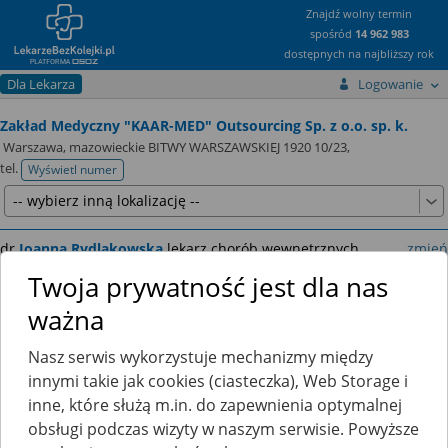
Znajdź wolny termin
spośród
14 962 983
dostępnych na najbliższy rok
Dla Lekarza
Logowanie
Zakład Medyczny "KAAR-MED" Outsourcing Sp. z o.o. sp. k.
Warszawa, mazowieckie BITWY WARSZAWSKIEJ 1920 10/23,
tel.
Wyświetl numer
telefonu
dr
Joanna Rydlakowska
lekarz chorób wewnętrznych
zmień
LEKARZ - SPECJALISTA CHORÓB WEWNĘTRZNYCH
Twoja prywatność jest dla nas
ważna
Nasz serwis wykorzystuje mechanizmy między
innymi takie jak cookies (ciasteczka), Web Storage i
Ten lekarz jeszcze nie udostępnia zamawiania recept przez
inne, które służą m.in. do zapewnienia optymalnej
internet.
obsługi podczas wizyty w naszym serwisie. Powyższe
Kliknij
tutaj
, a poinformujemy go, że chciałbyś skorzystać z tej