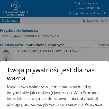
Znajdź wolny termin
spośród
15 051 196
dostępnych na najbliższy rok
Dla Lekarza
Logowanie
Przychodnia Rejonowa
Łasin, kujawsko-pomorskie Radzyńska 4
Wiesław Mróz
lekarz chorób zakaźnych
zmień
LEKARZ - SPECJALISTA CHORÓB ZAKAŹNYCH
Twoja prywatność jest dla nas
ważna
Ten lekarz jeszcze nie udostępnia zamawiania recept przez
internet.
Nasz serwis wykorzystuje mechanizmy między
innymi takie jak cookies (ciasteczka), Web Storage i
Kliknij
tutaj
, a poinformujemy go, że chciałbyś skorzystać z tej
funkcji.
inne, które służą m.in. do zapewnienia optymalnej
obsługi podczas wizyty w naszym serwisie. Powyższe