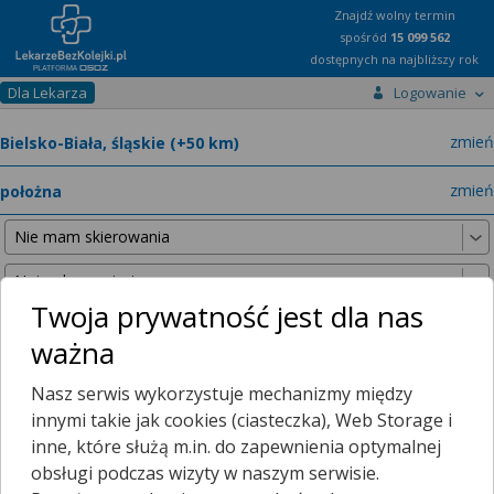
Znajdź wolny termin
spośród
15 099 562
dostępnych na najbliższy rok
Dla Lekarza
Logowanie
miast
zmień
specja
zmień
Twoja prywatność jest dla nas
ważna
Nie znaleźliśmy żadnych lekarzy w promieniu
25 km
, dlatego
Nasz serwis wykorzystuje mechanizmy między
zwiększyliśmy promień wyszukiwania do
50 km
.
innymi takie jak cookies (ciasteczka), Web Storage i
inne, które służą m.in. do zapewnienia optymalnej
obsługi podczas wizyty w naszym serwisie.