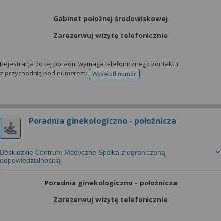
wyrażoną zgodę możesz w każdej chwili cofnąć,
możesz też wycofać zgodę na przetwarzanie Twoich
Gabinet położnej środowiskowej
danych tylko w niektórych celach. Jeżeli chcesz
dowiedzieć się więcej lub chcesz przeprowadzić
Zarezerwuj wizytę telefonicznie
konfigurację szczegółową, to możesz tego dokonać
za pomocą „Ustawień zaawansowanych”.
Rejestracja do tej poradni wymaga telefonicznego kontaktu
z przychodnią pod numerem:
Wyświetl numer
Więcej informacji na temat wykorzystywania
telefonu do rejestracji
narzędzi zewnętrznych w naszym serwisie
znajdziesz w Regulaminie Serwisu.
Poradnia ginekologiczno - położnicza
Beskidzkie Centrum Medyczne Spółka z ograniczoną
odpowiedzialnością
Poradnia ginekologiczno - położnicza
Zarezerwuj wizytę telefonicznie