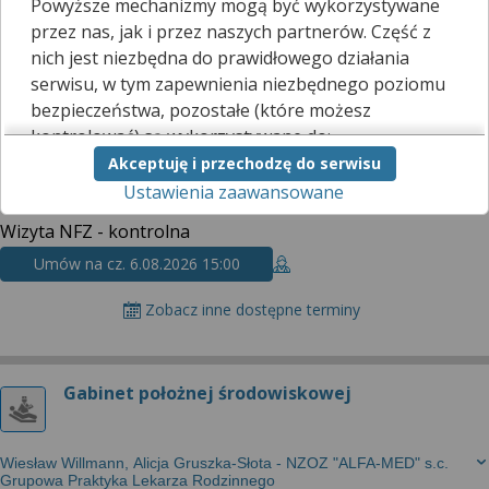
Poradnia ginekologiczno_położnicza
Powyższe mechanizmy mogą być wykorzystywane
poradnia ginekologiczno-położnicza
przez nas, jak i przez naszych partnerów. Część z
nich jest niezbędna do prawidłowego działania
PPLspj
serwisu, w tym zapewnienia niezbędnego poziomu
bezpieczeństwa, pozostałe (które możesz
Poradnia ginekologiczno - położnicza
kontrolować) są wykorzystywane do:
Wizyta prywatna
Akceptuję i przechodzę do serwisu
obsługi dodatkowych funkcjonalności
Ustawienia zaawansowane
usprawniających działanie naszego serwisu,
Umów na wt. 8.09.2026 13:15
analizy tego, w jaki sposób korzystasz z naszej
Wizyta NFZ - kontrolna
strony,
marketingu bezpośredniego i wyświetlania reklam, w
Umów na cz. 6.08.2026 15:00
tym reklam spersonalizowanych,
udostępniania funkcji mediów społecznościowych.
Zobacz inne dostępne terminy
Kliknij „Akceptuję i przechodzę do serwisu”, aby
wyrazić zgodę na przetwarzanie przez nas i
Gabinet położnej środowiskowej
naszych partnerów Twoich danych w
powyższych celach.
Pamiętaj, że wyrażenie zgody jest dobrowolne, a
Wiesław Willmann, Alicja Gruszka-Słota - NZOZ "ALFA-MED" s.c.
Grupowa Praktyka Lekarza Rodzinnego