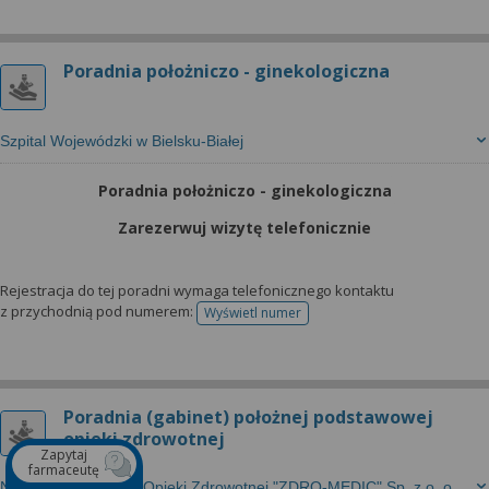
Poradnia położniczo - ginekologiczna
Szpital Wojewódzki w Bielsku-Białej
Poradnia położniczo - ginekologiczna
Zarezerwuj wizytę telefonicznie
Rejestracja do tej poradni wymaga telefonicznego kontaktu
z przychodnią pod numerem:
Wyświetl numer
telefonu do rejestracji
Poradnia (gabinet) położnej podstawowej
opieki zdrowotnej
Zapytaj
farmaceutę
Niepubliczny Zakład Opieki Zdrowotnej "ZDRO-MEDIC" Sp. z o. o.