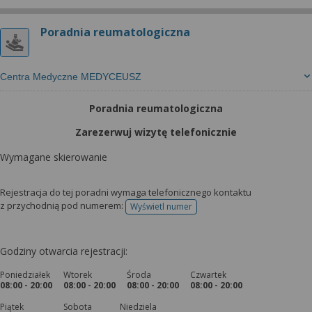
wyrażoną zgodę możesz w każdej chwili cofnąć,
możesz też wycofać zgodę na przetwarzanie Twoich
Poradnia reumatologiczna
danych tylko w niektórych celach. Jeżeli chcesz
dowiedzieć się więcej lub chcesz przeprowadzić
konfigurację szczegółową, to możesz tego dokonać
Centra Medyczne MEDYCEUSZ
za pomocą „Ustawień zaawansowanych”.
Więcej informacji na temat wykorzystywania
Poradnia reumatologiczna
narzędzi zewnętrznych w naszym serwisie
Zarezerwuj wizytę telefonicznie
znajdziesz w Regulaminie Serwisu.
Wymagane skierowanie
Rejestracja do tej poradni wymaga telefonicznego kontaktu
z przychodnią pod numerem:
Wyświetl numer
telefonu do rejestracji
Godziny otwarcia rejestracji:
Poniedziałek
Wtorek
Środa
Czwartek
08:00 - 20:00
08:00 - 20:00
08:00 - 20:00
08:00 - 20:00
Piątek
Sobota
Niedziela