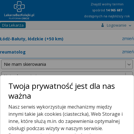
Znajdź wolny termin
spośród
14 965 687
dostępnych na najbliższy rok
Dla Lekarza
Logowanie
miast
zmień
specja
zmień
Twoja prywatność jest dla nas
ważna
Nie znaleźliśmy żadnych lekarzy w promieniu
25 km
, dlatego
Nasz serwis wykorzystuje mechanizmy między
zwiększyliśmy promień wyszukiwania do
50 km
.
innymi takie jak cookies (ciasteczka), Web Storage i
inne, które służą m.in. do zapewnienia optymalnej
obsługi podczas wizyty w naszym serwisie.