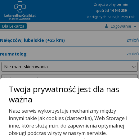
Znajdź wolny termin
spośród
14 949 239
dostępnych na najbliższy rok
Dla Lekarza
Logowanie
miast
zmień
specja
zmień
Twoja prywatność jest dla nas
ważna
Poniższe wyniki znaleźliśmy, szukając w promieniu
25 km
Nasz serwis wykorzystuje mechanizmy między
od wybranej lokalizacji.
innymi takie jak cookies (ciasteczka), Web Storage i
inne, które służą m.in. do zapewnienia optymalnej
obsługi podczas wizyty w naszym serwisie.