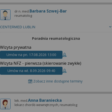
wyrażoną zgodę możesz w każdej chwili cofnąć,
możesz też wycofać zgodę na przetwarzanie Twoich
Barbara Szwej-Bar
dr n. med.
danych tylko w niektórych celach. Jeżeli chcesz
reumatolog
dowiedzieć się więcej lub chcesz przeprowadzić
konfigurację szczegółową, to możesz tego dokonać
CENTERMED LUBLIN
za pomocą „Ustawień zaawansowanych”.
Więcej informacji na temat wykorzystywania
Poradnia reumatologiczna
narzędzi zewnętrznych w naszym serwisie
Wizyta prywatna
znajdziesz w Regulaminie Serwisu.
Umów na pn. 17.08.2026 13:00
Wizyta NFZ - pierwsza (skierowanie zwykłe)
Umów na wt. 8.09.2026 09:40
Zobacz inne dostępne terminy
Anna Baraniecka
lek. med.
lekarz chorób wewnętrznych, reumatolog