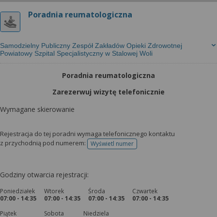
wyrażoną zgodę możesz w każdej chwili cofnąć,
możesz też wycofać zgodę na przetwarzanie Twoich
Poradnia reumatologiczna
danych tylko w niektórych celach. Jeżeli chcesz
dowiedzieć się więcej lub chcesz przeprowadzić
konfigurację szczegółową, to możesz tego dokonać
Samodzielny Publiczny Zespół Zakładów Opieki Zdrowotnej
Powiatowy Szpital Specjalistyczny w Stalowej Woli
za pomocą „Ustawień zaawansowanych”.
Więcej informacji na temat wykorzystywania
Poradnia reumatologiczna
narzędzi zewnętrznych w naszym serwisie
Zarezerwuj wizytę telefonicznie
znajdziesz w Regulaminie Serwisu.
Wymagane skierowanie
Rejestracja do tej poradni wymaga telefonicznego kontaktu
z przychodnią pod numerem:
Wyświetl numer
telefonu do rejestracji
Godziny otwarcia rejestracji:
Poniedziałek
Wtorek
Środa
Czwartek
07:00 - 14:35
07:00 - 14:35
07:00 - 14:35
07:00 - 14:35
Piątek
Sobota
Niedziela