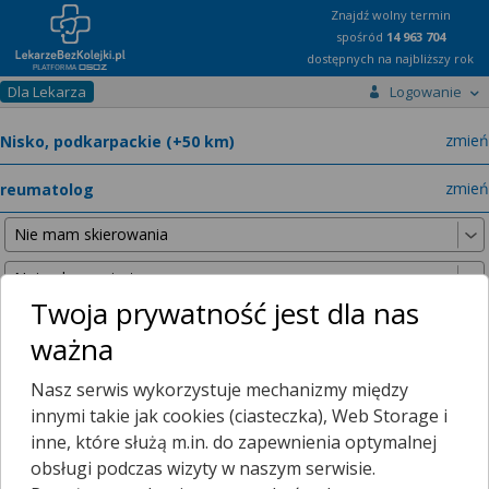
Znajdź wolny termin
spośród
14 963 704
dostępnych na najbliższy rok
Dla Lekarza
Logowanie
miast
zmień
specja
zmień
Twoja prywatność jest dla nas
ważna
Nie znaleźliśmy żadnych lekarzy w promieniu
25 km
, dlatego
Nasz serwis wykorzystuje mechanizmy między
zwiększyliśmy promień wyszukiwania do
50 km
.
innymi takie jak cookies (ciasteczka), Web Storage i
inne, które służą m.in. do zapewnienia optymalnej
obsługi podczas wizyty w naszym serwisie.