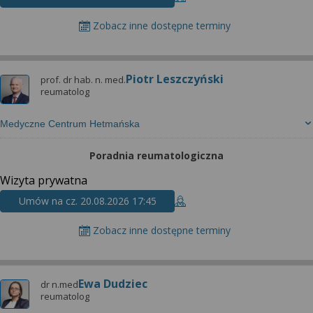
Zobacz inne dostępne terminy
Piotr Leszczyński
prof. dr hab. n. med.
reumatolog
Medyczne Centrum Hetmańska
Poradnia reumatologiczna
Wizyta prywatna
Umów na cz. 20.08.2026 17:45
Zobacz inne dostępne terminy
Ewa Dudziec
dr n.med
reumatolog