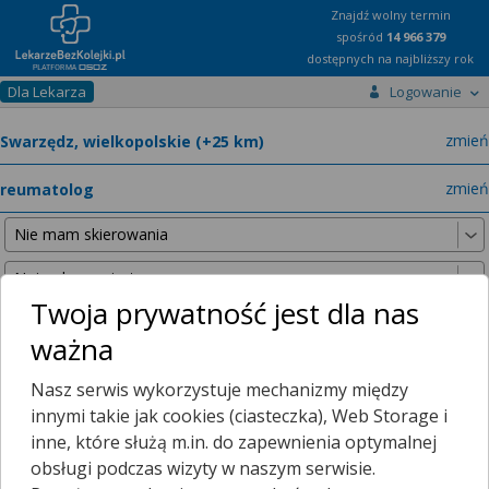
Znajdź wolny termin
spośród
14 966 379
dostępnych na najbliższy rok
Dla Lekarza
Logowanie
miast
zmień
specja
zmień
Twoja prywatność jest dla nas
ważna
Poniższe wyniki znaleźliśmy, szukając w promieniu
25 km
Nasz serwis wykorzystuje mechanizmy między
od wybranej lokalizacji.
innymi takie jak cookies (ciasteczka), Web Storage i
inne, które służą m.in. do zapewnienia optymalnej
obsługi podczas wizyty w naszym serwisie.