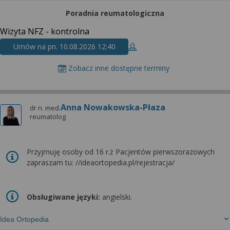
wyrażoną zgodę możesz w każdej chwili cofnąć,
możesz też wycofać zgodę na przetwarzanie Twoich
Poradnia reumatologiczna
danych tylko w niektórych celach. Jeżeli chcesz
Wizyta NFZ - kontrolna
dowiedzieć się więcej lub chcesz przeprowadzić
Umów na pn. 10.08.2026 12:40
konfigurację szczegółową, to możesz tego dokonać
za pomocą „Ustawień zaawansowanych”.
Zobacz inne dostępne terminy
Więcej informacji na temat wykorzystywania
narzędzi zewnętrznych w naszym serwisie
znajdziesz w Regulaminie Serwisu.
Anna Nowakowska-Płaza
dr n. med.
reumatolog
Przyjmuję osoby od 16 r.ż Pacjentów pierwszorazowych
zapraszam tu: //ideaortopedia.pl/rejestracja/
Obsługiwane języki:
angielski.
Idea Ortopedia