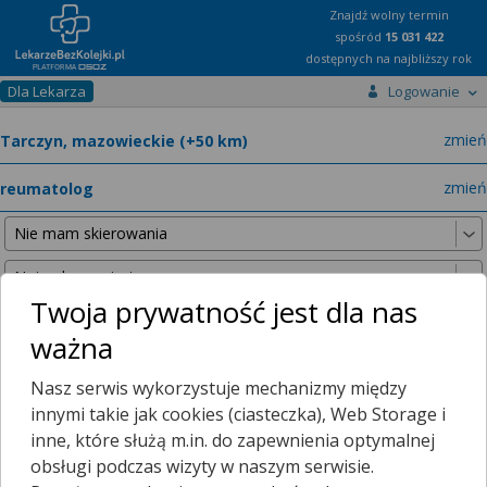
Znajdź wolny termin
spośród
15 031 422
dostępnych na najbliższy rok
Dla Lekarza
Logowanie
miast
zmień
specja
zmień
Twoja prywatność jest dla nas
ważna
Nie znaleźliśmy żadnych lekarzy w promieniu
25 km
, dlatego
Nasz serwis wykorzystuje mechanizmy między
zwiększyliśmy promień wyszukiwania do
50 km
.
innymi takie jak cookies (ciasteczka), Web Storage i
inne, które służą m.in. do zapewnienia optymalnej
obsługi podczas wizyty w naszym serwisie.