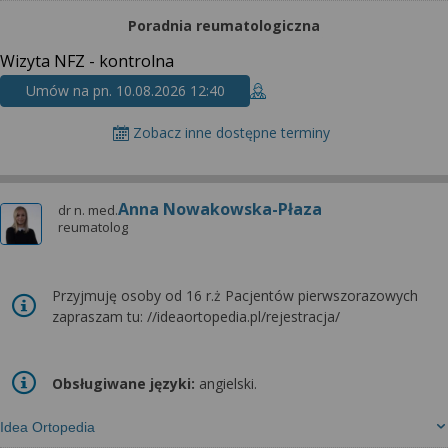
wyrażoną zgodę możesz w każdej chwili cofnąć,
możesz też wycofać zgodę na przetwarzanie Twoich
Poradnia reumatologiczna
danych tylko w niektórych celach. Jeżeli chcesz
Wizyta NFZ - kontrolna
dowiedzieć się więcej lub chcesz przeprowadzić
Umów na pn. 10.08.2026 12:40
konfigurację szczegółową, to możesz tego dokonać
za pomocą „Ustawień zaawansowanych”.
Zobacz inne dostępne terminy
Więcej informacji na temat wykorzystywania
narzędzi zewnętrznych w naszym serwisie
znajdziesz w Regulaminie Serwisu.
Anna Nowakowska-Płaza
dr n. med.
reumatolog
Przyjmuję osoby od 16 r.ż Pacjentów pierwszorazowych
zapraszam tu: //ideaortopedia.pl/rejestracja/
Obsługiwane języki:
angielski.
Idea Ortopedia