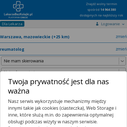
Znajdź wolny termin
spośród
14 964 380
dostępnych na najbliższy rok
Dla Lekarza
Logowanie
miast
zmień
specja
zmień
Twoja prywatność jest dla nas
ważna
Poniższe wyniki znaleźliśmy, szukając w promieniu
25 km
Nasz serwis wykorzystuje mechanizmy między
od wybranej lokalizacji.
innymi takie jak cookies (ciasteczka), Web Storage i
inne, które służą m.in. do zapewnienia optymalnej
obsługi podczas wizyty w naszym serwisie.