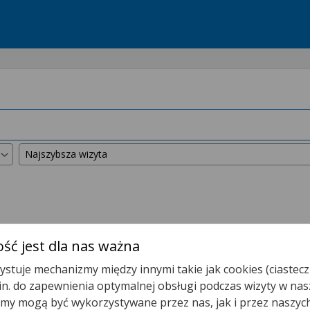
kszyliśmy promień wyszukiwania do
50 km
.
ść jest dla nas ważna
stuje mechanizmy między innymi takie jak cookies (ciastecz
Poradnia Reumatologiczna
.in. do zapewnienia optymalnej obsługi podczas wizyty w nas
y mogą być wykorzystywane przez nas, jak i przez naszyc