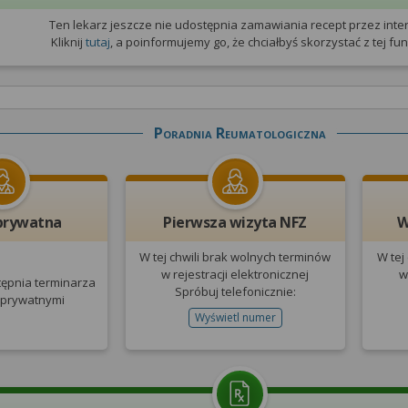
Ten lekarz jeszcze nie udostępnia zamawiania recept przez inter
Kliknij
tutaj
, a poinformujemy go, że chciałbyś skorzystać z tej funk
Poradnia Reumatologiczna
prywatna
Pierwsza wizyta NFZ
W
W tej chwili brak wolnych terminów
W tej
w rejestracji elektronicznej
w
tępnia terminarza
Spróbuj telefonicznie:
 prywatnymi
Wyświetl numer
telefonu do rejestracji