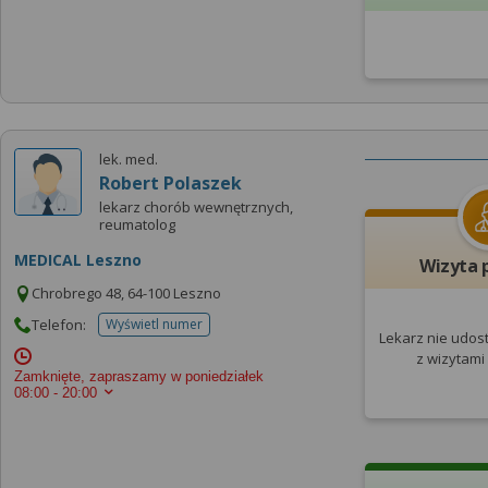
lek. med.
Robert Polaszek
lekarz chorób wewnętrznych,
reumatolog
MEDICAL Leszno
Wizyta 
Chrobrego 48, 64-100 Leszno
Telefon:
Wyświetl numer
telefonu do placowki
Lekarz nie udos
z wizytami
Zamknięte, zapraszamy w poniedziałek
08:00 - 20:00