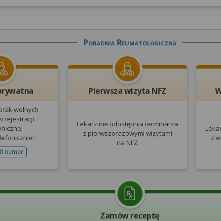
Poradnia Reumatologiczna
prywatna
Pierwsza wizyta NFZ
W
 brak wolnych
 rejestracji
Lekarz nie udostępnia terminarza
onicznej
Leka
z pierwszorazowymi wizytami
lefonicznie:
z w
na NFZ
tl numer
telefonu do rejestracji
Zamów receptę