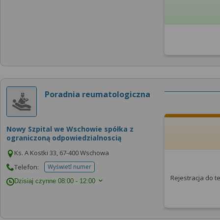
Poradnia reumatologiczna
Nowy Szpital we Wschowie spółka z
ograniczoną odpowiedzialnoscią
Ks. A Kostki 33, 67-400 Wschowa
Telefon:
Wyświetl numer
telefonu do placowki
Rejestracja do 
Dzisiaj czynne
08:00 - 12:00