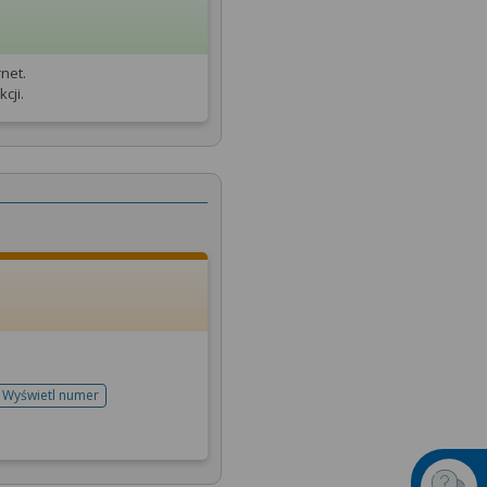
net.
cji.
Wyświetl numer
telefonu do rejestracji