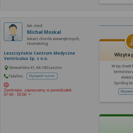
lek. med.
Michał Moskal
lekarz chorób wewnętrznych,
reumatolog
Leszczyńskie Centrum Medyczne
Wizyta 
Ventriculus Sp. z o.o.
W tej chwili
Słowiańska 41, 64-100 Leszno
terminów w
Telefon:
Wyświetl numer
elektr
telefonu do placowki
Spróbuj te
Zamknięte, zapraszamy w poniedziałek
Wyświe
07:00 - 20:00