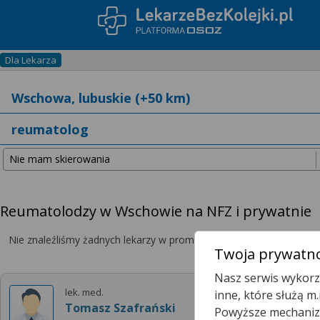
Dla Lekarza
Reumatolodzy w Wschowie na NFZ i prywatnie
Nie znaleźliśmy żadnych lekarzy w promieniu
25 km
, dlatego zwię
Twoja prywatno
Nasz serwis wykorzy
lek. med.
inne, które służą m
Tomasz Szafrański
Powyższe mechanizm