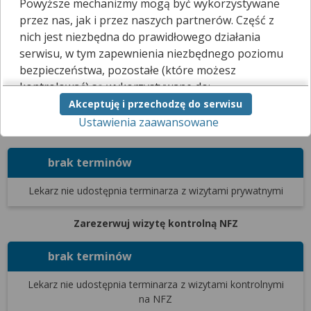
Powyższe mechanizmy mogą być wykorzystywane
Ten lekarz jeszcze nie udostępnia zamawiania recept przez
przez nas, jak i przez naszych partnerów. Część z
internet.
nich jest niezbędna do prawidłowego działania
Kliknij
tutaj
, a poinformujemy go, że chciałbyś skorzystać z tej
serwisu, w tym zapewnienia niezbędnego poziomu
funkcji.
bezpieczeństwa, pozostałe (które możesz
kontrolować) są wykorzystywane do:
Terminarz
Filtrowanie wyników
Akceptuję i przechodzę do serwisu
obsługi dodatkowych funkcjonalności
Ustawienia zaawansowane
usprawniających działanie naszego serwisu,
Zarezerwuj wizytę prywatną
analizy tego, w jaki sposób korzystasz z naszej
strony,
brak terminów
marketingu bezpośredniego i wyświetlania reklam, w
tym reklam spersonalizowanych,
Lekarz nie udostępnia terminarza
z wizytami prywatnymi
udostępniania funkcji mediów społecznościowych.
Kliknij „Akceptuję i przechodzę do serwisu”, aby
Zarezerwuj wizytę kontrolną NFZ
wyrazić zgodę na przetwarzanie przez nas i
naszych partnerów Twoich danych w
brak terminów
powyższych celach.
Lekarz nie udostępnia terminarza
z wizytami kontrolnymi
Pamiętaj, że wyrażenie zgody jest dobrowolne, a
na NFZ