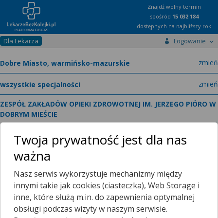
Znajdź wolny termin
spośród
15 032 184
dostępnych na najbliższy rok
Dla Lekarza
Logowanie
miast
zmień
specja
zmień
ZESPÓŁ ZAKŁADÓW OPIEKI ZDROWOTNEJ IM. JERZEGO PIÓRO W
DOBRYM MIEŚCIE
zmień
GRUNWALDZKA 10B
Twoja prywatność jest dla nas
Mechanicznie Zamawianie Recept Zol-Went
ważna
lekarz medycyny ogólnej
zmień
Nasz serwis wykorzystuje mechanizmy między
innymi takie jak cookies (ciasteczka), Web Storage i
inne, które służą m.in. do zapewnienia optymalnej
obsługi podczas wizyty w naszym serwisie.