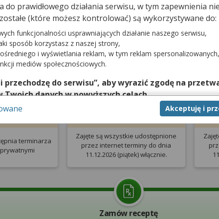
dna do prawidłowego działania serwisu, w tym zapewnienia 
 OPATÓW
.
zostałe (które możesz kontrolować) są wykorzystywane do:
wych funkcjonalności usprawniających działanie naszego serwisu,
jaki sposób korzystasz z naszej strony,
ośredniego i wyświetlania reklam, w tym reklam spersonalizowanych
unkcji mediów społecznościowych.
 i przechodzę do serwisu”, aby wyrazić zgodę na przetwa
w Twoich danych w powyższych celach.
sowane
Akceptuję i pr
nie zgody jest dobrowolne, a wyrażoną zgodę możesz w każd
prywatna
Pierwsza wizyta NFZ
W
zgodę na przetwarzanie Twoich danych tylko w niektórych ce
cej lub chcesz przeprowadzić konfigurację szczegółową, to 
Zajęte są wszystkie udostępnione
Zajęt
tępnia terminarza
eń zaawansowanych”.
przez internet terminy do dnia
prz
 prywatnymi
11.12.2026 (piątek) włącznie.
11
na temat wykorzystywania narzędzi zewnętrznych w naszym se
isu.
Zamów receptę