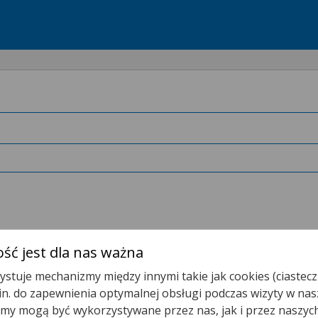
ść jest dla nas ważna
stuje mechanizmy między innymi takie jak cookies (ciastecz
Wyszukaj
Skierowanie
.in. do zapewnienia optymalnej obsługi podczas wizyty w nas
y mogą być wykorzystywane przez nas, jak i przez naszyc