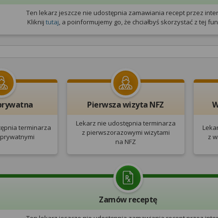
Ten lekarz jeszcze nie udostępnia zamawiania recept przez inter
Kliknij
tutaj
, a poinformujemy go, że chciałbyś skorzystać z tej funk
prywatna
Pierwsza wizyta NFZ
W
Lekarz nie udostępnia terminarza
tępnia terminarza
Leka
z pierwszorazowymi wizytami
 prywatnymi
z w
na NFZ
Zamów receptę