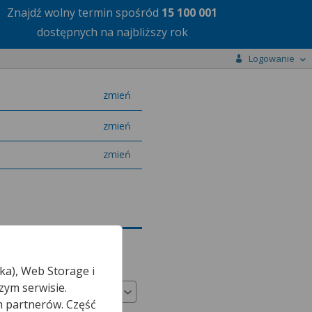
Znajdź wolny termin
spośród
15 100 001
dostępnych na najbliższy rok
Logowanie
miasto
zmień
specjalizację
zmień
zmień
ka), Web Storage i
Odpłatność
zym serwisie.
h partnerów. Część