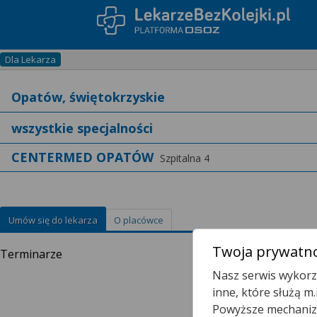
Dla Lekarza
CENTERMED OPATÓW
Szpitalna 4
Umów się do lekarza
O placówce
Twoja prywatno
Terminarze
Nasz serwis wykorzy
inne, które służą m
Powyższe mechanizm