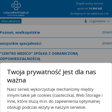
Znajdź wolny termin
spośród
14 964 943
dostępnych na najbliższy rok
Dla Lekarza
Logowanie
miast
zmień
specja
zmień
"CENTRO MEDICO" SPÓŁKA Z OGRANICZONĄ
ODPOWIEDZIALNOŚCIĄ
zmień
Kórnicka 24
Twoja prywatność jest dla nas
ważna
Poradnie
O placówce
Nasz serwis wykorzystuje mechanizmy między
innymi takie jak cookies (ciasteczka), Web Storage i
poradnia kardiologiczna
inne, które służą m.in. do zapewnienia optymalnej
obsługi podczas wizyty w naszym serwisie.