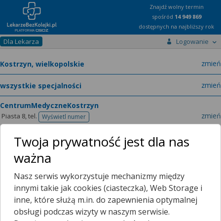
Znajdź wolny termin
spośród
14 949 869
dostępnych na najbliższy rok
Dla Lekarza
Logowanie
miast
zmień
specja
zmień
CentrumMedyczneKostrzyn
zmień
Piasta 8,
tel.
Wyświetl numer
telefonu
Twoja prywatność jest dla nas
ważna
Lekarze
O placówce
Nasz serwis wykorzystuje mechanizmy między
Terminarze
Filtrowanie wyników
innymi takie jak cookies (ciasteczka), Web Storage i
inne, które służą m.in. do zapewnienia optymalnej
Poradnia (gabinet) Lekarza POZ
obsługi podczas wizyty w naszym serwisie.