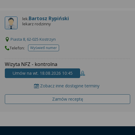
wyrażoną zgodę możesz w każdej chwili cofnąć,
możesz też wycofać zgodę na przetwarzanie Twoich
danych tylko w niektórych celach. Jeżeli chcesz
Bartosz Rypiński
lek.
dowiedzieć się więcej lub chcesz przeprowadzić
lekarz rodzinny
konfigurację szczegółową, to możesz tego dokonać
za pomocą „Ustawień zaawansowanych”.
Piasta 8, 62-025 Kostrzyn
Więcej informacji na temat wykorzystywania
Telefon:
Wyświetl numer
telefonu do placowki
narzędzi zewnętrznych w naszym serwisie
znajdziesz w Regulaminie Serwisu.
Wizyta NFZ - kontrolna
Umów na wt. 18.08.2026 10:45
Zobacz inne dostępne terminy
Zamów receptę