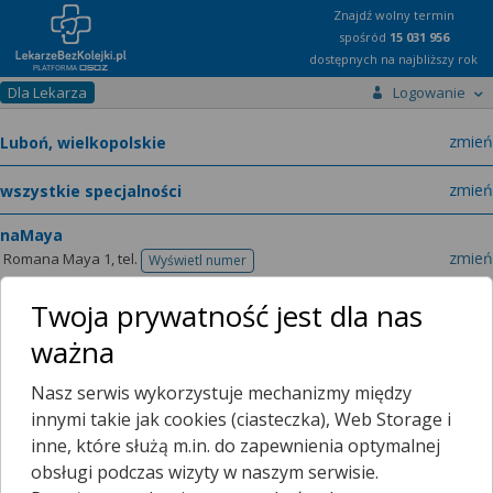
Znajdź wolny termin
spośród
15 031 956
dostępnych na najbliższy rok
Dla Lekarza
Logowanie
miast
zmień
specja
zmień
naMaya
zmień
Romana Maya 1,
tel.
Wyświetl numer
telefonu
Twoja prywatność jest dla nas
ważna
Lekarze
O placówce
Nasz serwis wykorzystuje mechanizmy między
Terminarze
Filtrowanie wyników
innymi takie jak cookies (ciasteczka), Web Storage i
inne, które służą m.in. do zapewnienia optymalnej
Poradnia (gabinet) Lekarza POZ
obsługi podczas wizyty w naszym serwisie.