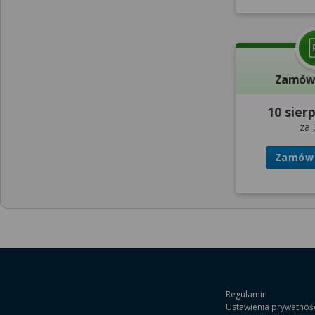
Zamów 
10 sier
za 
Zamów 
Regulamin
Ustawienia prywatnoś