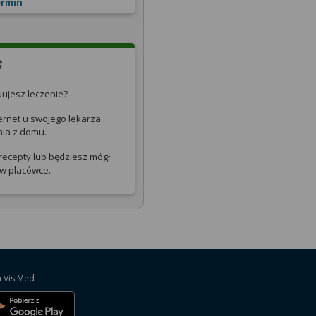
ermin
ę
uujesz leczenie?
ernet u swojego lekarza
ia z domu.
recepty lub będziesz mógł
 w placówce.
a VisiMed