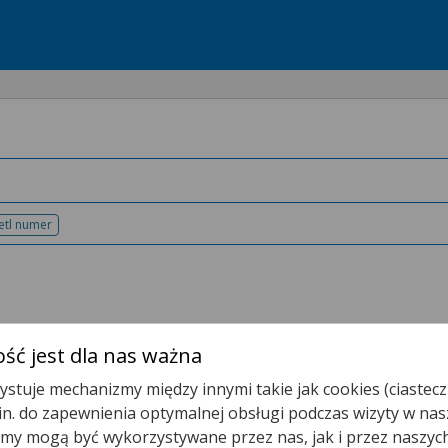
etl numer
telefonu
ść jest dla nas ważna
stuje mechanizmy między innymi takie jak cookies (ciastecz
Wyszukaj
Skierowanie
.in. do zapewnienia optymalnej obsługi podczas wizyty w nas
y mogą być wykorzystywane przez nas, jak i przez naszyc