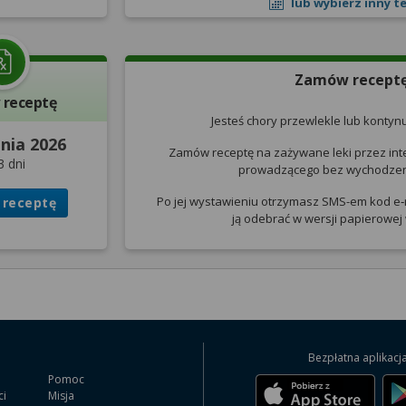
lub wybierz inny t
Zamów recept
receptę
Jesteś chory przewlekle lub kontyn
pnia 2026
Zamów receptę na zażywane leki przez int
3 dni
prowadzącego bez wychodzen
Po jej wystawieniu otrzymasz SMS-em kod e‑
receptę
ją odebrać w wersji papierowej
Bezpłatna aplikacj
Pomoc
ci
Misja