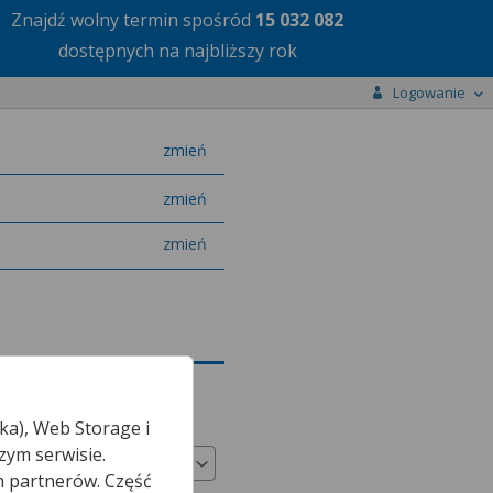
Znajdź wolny termin
spośród
15 032 082
dostępnych na najbliższy rok
Logowanie
miasto
zmień
specjalizację
zmień
zmień
ka), Web Storage i
Odpłatność
zym serwisie.
h partnerów. Część