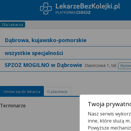
Dla Lekarza
SPZOZ MOGILNO w Dąbrowie
Dworcowa 1,
tel.
Wyświ
Umów się do lekarza
O placówce
Twoja prywatno
Terminarze
Nasz serwis wykorzy
inne, które służą m
Powyższe mechanizm