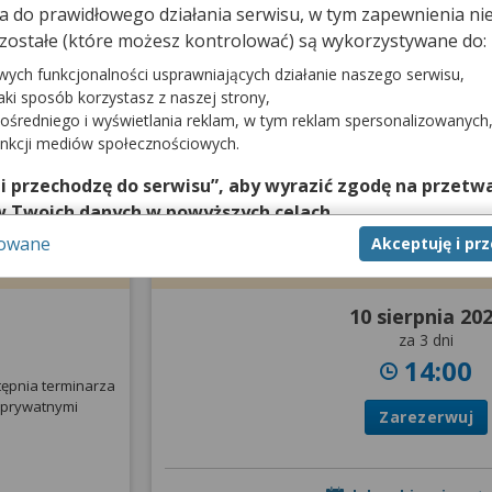
dna do prawidłowego działania serwisu, w tym zapewnienia 
NO w Dąbrowie
.
zostałe (które możesz kontrolować) są wykorzystywane do:
wych funkcjonalności usprawniających działanie naszego serwisu,
jaki sposób korzystasz z naszej strony,
ośredniego i wyświetlania reklam, w tym reklam spersonalizowanych
unkcji mediów społecznościowych.
 i przechodzę do serwisu”, aby wyrazić zgodę na przetwa
w Twoich danych w powyższych celach.
sowane
Akceptuję i pr
nie zgody jest dobrowolne, a wyrażoną zgodę możesz w każd
prywatna
Wizyta NFZ
zgodę na przetwarzanie Twoich danych tylko w niektórych ce
cej lub chcesz przeprowadzić konfigurację szczegółową, to 
10 sierpnia 20
eń zaawansowanych”.
za 3 dni
na temat wykorzystywania narzędzi zewnętrznych w naszym se
14:00
tępnia terminarza
isu.
 prywatnymi
Zarezerwuj